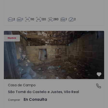
2
1
110
120
280
1
2
Casa Vila Real, São Tomé do Castelo e Justes - 1575189 - 1
Nuevo
Favo
Casa de Campo
São Tomé do Castelo e Justes, Vila Real
São Tomé do Castelo e Justes, Vila Real
En Consulta
Comprar