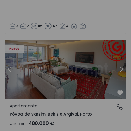
3
2
115
147
4
riz e Argivai - 1574602 - 20
Apartamento T3 Póvoa de Varzim, Póvoa de Varzim, Beiriz 
Ap
Nuevo
Anterior
Sigu
Favo
Apartamento
Póvoa de Varzim, Beiriz e Argivai, Porto
Póvoa de Varzim, Beiriz e Argivai, Porto
480.000 €
Comprar