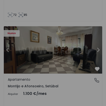
72
85
603 - 1
Apartamento T2 Montijo, Montijo e Afonsoeiro - 1575603 
Ap
Nuevo
Anterior
Sigu
Favo
Apartamento
Montijo e Afonsoeiro, Setúbal
Montijo e Afonsoeiro, Setúbal
1.100 €
/mes
Alquilar