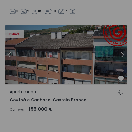
3
2
89
90
7
 - 18
Apartamento T2 Covilhã, Covilhã e Canhoso - 1497806 - 1
Ap
Nuevo
Anterior
Sigu
Favo
Apartamento
Covilhã e Canhoso, Castelo Branco
Covilhã e Canhoso, Castelo Branco
155.000 €
Comprar