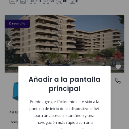
2
1
99
59
110
0
PLENO JARDIM - 3
P
Desarrollo
Anterior
Sigu
Favo
Añadir a la pantalla
PLENO JARDIM
Águas Santas, Porto
principal
Águas Santas, Porto
Puede agregar fácilmente este sitio a la
pantalla de inicio de su dispositivo móvil
49 Unidades disponibles
para un acceso instantáneo y una
242.000 €
Comprar
desde
navegación más rápida con una