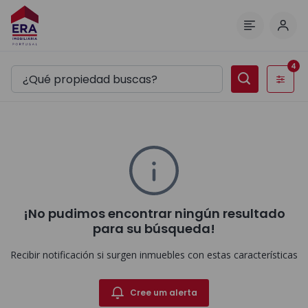
Inici
Menú
4
Filtros
¡No pudimos encontrar ningún resultado
para su búsqueda!
Recibir notificación si surgen inmuebles con estas características
Cree um alerta