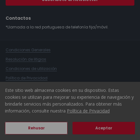
Contactos
*Llamada a la red portuguesa de telefonía fija/móvil.
Condiciones Generales
Resolución de litigios
Condiciones de utilización
Política de Privacidad
Libro de Reclamaciones
Este sitio web almacena cookies en su dispositivo. Estas
cookies se utilizan para mejorar su experiencia de navegación y
Canal Denuncias
brindarle servicios más personalizados. Para obtener más
© 2026 ERA Portugal
información, consulte nuestra
Política de Privacidad
Rehusar
Aceptar