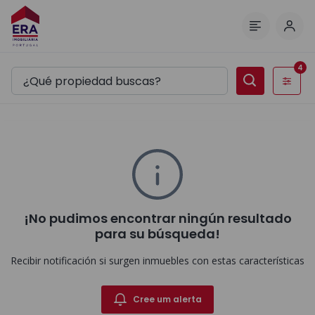
Inici
Menú
4
Filtros
¡No pudimos encontrar ningún resultado
para su búsqueda!
Recibir notificación si surgen inmuebles con estas características
Cree um alerta