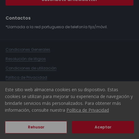
Contactos
*Llamada a la red portuguesa de telefonía fija/móvil.
Condiciones Generales
Resolución de litigios
Condiciones de utilización
Política de Privacidad
Libro de Reclamaciones
Este sitio web almacena cookies en su dispositivo. Estas
cookies se utilizan para mejorar su experiencia de navegación y
Canal Denuncias
brindarle servicios más personalizados. Para obtener más
© 2026 ERA Portugal
información, consulte nuestra
Política de Privacidad
Rehusar
Aceptar