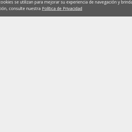
cookies se utilizan para mejorar su experiencia de navegación y brinda
ión, consulte nuestra
Política de Privacidad
Trabaja con nosotros
Agencias ERA
Franchising
Contactos
Reclutamiento