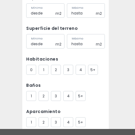
Mínimo
Máximo
m2
m2
Superficie del terreno
Mínimo
Máximo
m2
m2
Habitaciones
0
1
2
3
4
5+
Baños
1
2
3
4
5+
Aparcamiento
1
2
3
4
5+