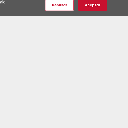
rle
Rehusar
Aceptar
Redes Sociales ERA
Síguenos:
Newsletter ERA
Suscríbete y sé el primero en descubrir propiedades
únicas.
Suscríbete al newsletter