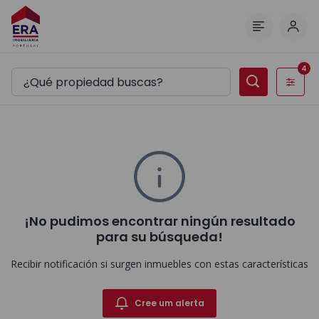
Inici
Menú
4
Filtros
¡No pudimos encontrar ningún resultado
para su búsqueda!
Recibir notificación si surgen inmuebles con estas características
Cree um alerta