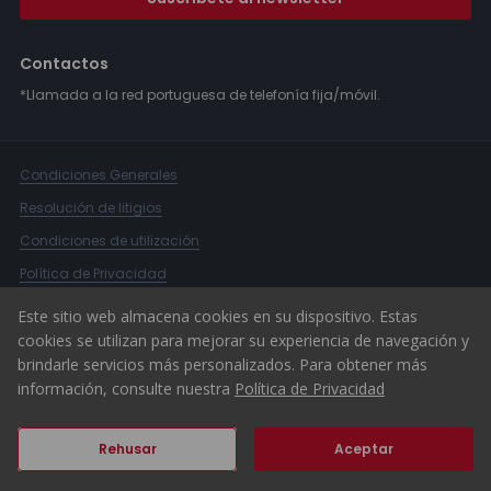
Contactos
*Llamada a la red portuguesa de telefonía fija/móvil.
Condiciones Generales
Resolución de litigios
Condiciones de utilización
Política de Privacidad
Libro de Reclamaciones
Este sitio web almacena cookies en su dispositivo. Estas
cookies se utilizan para mejorar su experiencia de navegación y
Canal Denuncias
brindarle servicios más personalizados. Para obtener más
© 2026 ERA Portugal
información, consulte nuestra
Política de Privacidad
Rehusar
Aceptar