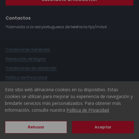
Contactos
*Llamada a la red portuguesa de telefonía fija/móvil.
Condiciones Generales
Resolución de litigios
Condiciones de utilización
Política de Privacidad
Libro de Reclamaciones
Este sitio web almacena cookies en su dispositivo. Estas
cookies se utilizan para mejorar su experiencia de navegación y
Canal Denuncias
brindarle servicios más personalizados. Para obtener más
© 2026 ERA Portugal
información, consulte nuestra
Política de Privacidad
Rehusar
Aceptar