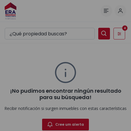
Inici
Menú
4
Filtros
¡No pudimos encontrar ningún resultado
para su búsqueda!
Recibir notificación si surgen inmuebles con estas características
Cree um alerta