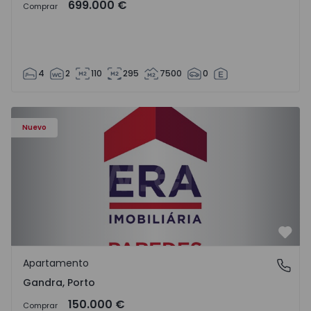
699.000 €
Comprar
4
2
110
295
7500
0
Apartamento T0 Paredes, Gandra - 1575265 - 1
Nuevo
Favo
Apartamento
Gandra, Porto
Gandra, Porto
150.000 €
Comprar