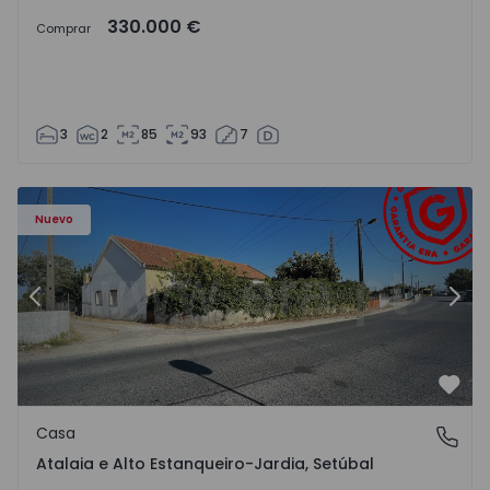
330.000 €
Comprar
3
2
85
93
7
568602 - 20
Casa T2 Montijo, Atalaia e Alto Estanqueiro-Jardia - 15686
Ca
Nuevo
Anterior
Sigu
Favo
Casa
Atalaia e Alto Estanqueiro-Jardia, Setúbal
Atalaia e Alto Estanqueiro-Jardia, Setúbal