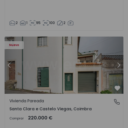
2
1
95
100
2
Nuevo
Anterior
Sigu
Favo
Vivienda Pareada
Santa Clara e Castelo Viegas, Coimbra
Santa Clara e Castelo Viegas, Coimbra
220.000 €
Comprar