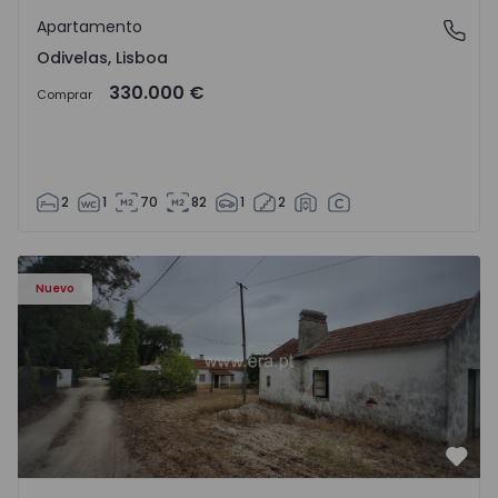
Apartamento
Odivelas, Lisboa
Odivelas, Lisboa
330.000 €
Comprar
2
1
70
82
1
2
Apartamento T3 Salvaterra de Magos, Marinhais - 157486
Nuevo
Favo