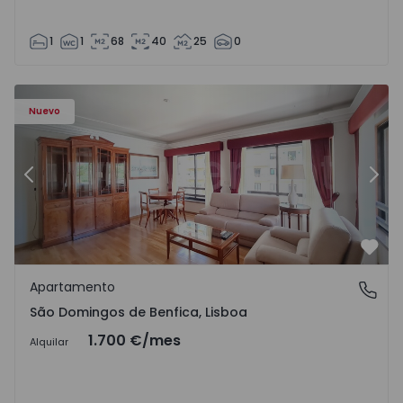
1
1
68
40
25
0
Nuevo
Anterior
Sigu
Favo
Apartamento
São Domingos de Benfica, Lisboa
São Domingos de Benfica, Lisboa
1.700 €
/mes
Alquilar