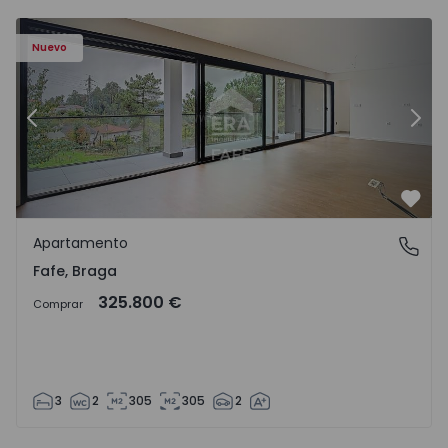
Nuevo
Anterior
Sigu
Favo
Apartamento
Fafe, Braga
Fafe, Braga
325.800 €
Comprar
3
2
305
305
2