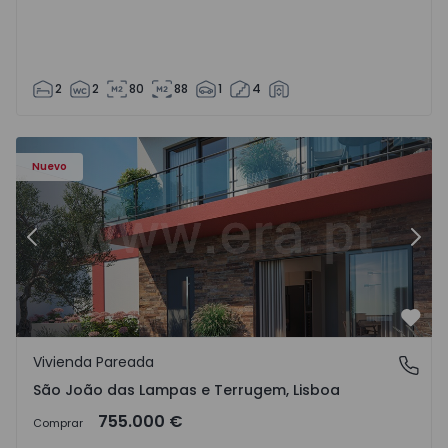
2
2
80
88
1
4
Nuevo
Anterior
Sigu
Favo
Vivienda Pareada
São João das Lampas e Terrugem, Lisboa
São João das Lampas e Terrugem, Lisboa
755.000 €
Comprar