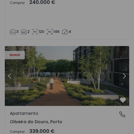
240.000 €
Comprar
3
2
120
146
4
- 1575522 - 8
Apartamento T2 Vila Nova de Gaia, Oliveira do Douro - 15
Ap
Nuevo
Anterior
Sigu
Favo
Apartamento
Oliveira do Douro, Porto
Oliveira do Douro, Porto
339.000 €
Comprar