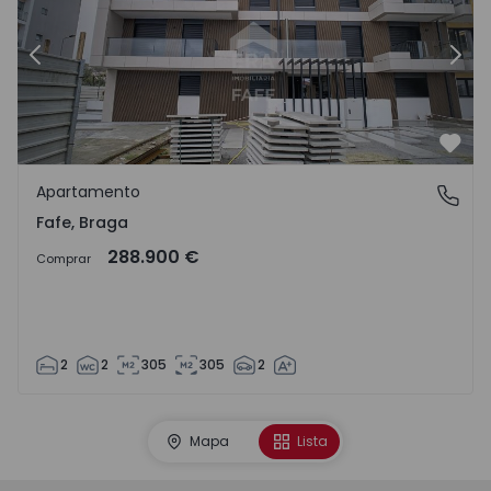
Anterior
Sigu
Favo
Apartamento
Fafe, Braga
Fafe, Braga
288.900 €
Comprar
2
2
305
305
2
Mapa
Lista