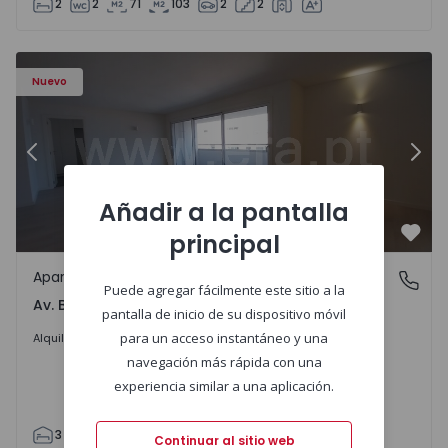
2
2
71
103
2
2
Apartamento T3 Porto, Av. Boavista - 1575472 - 5
Ap
Nuevo
Anterior
Sigu
Añadir a la pantalla
principal
Favo
Apartamento
Av. Boavista, Porto
Puede agregar fácilmente este sitio a la
Av. Boavista, Porto
pantalla de inicio de su dispositivo móvil
2.300 €
/mes
para un acceso instantáneo y una
Alquilar
navegación más rápida con una
experiencia similar a una aplicación.
3
2
132
142
2
4
Continuar al sitio web