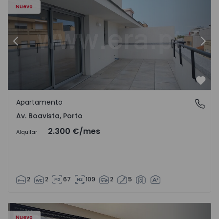
Nuevo
Anterior
Sigu
Favo
Apartamento
Av. Boavista, Porto
Av. Boavista, Porto
2.300 €
/mes
Alquilar
2
2
67
109
2
5
Nuevo