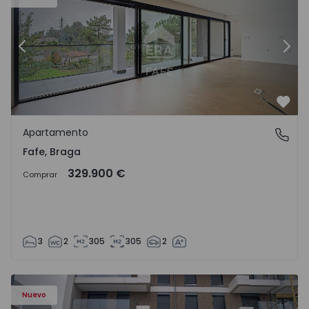
Anterior
Sigu
Favo
Apartamento
Fafe, Braga
Fafe, Braga
329.900 €
Comprar
3
2
305
305
2
Nuevo