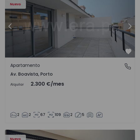
Nuevo
Anterior
Sigu
Favo
Apartamento
Av. Boavista, Porto
Av. Boavista, Porto
2.300 €
/mes
Alquilar
2
2
67
109
2
5
Nuevo