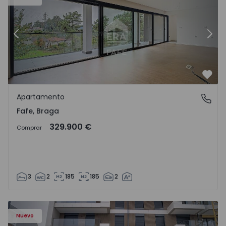
Anterior
Sigu
Favo
Apartamento
Fafe, Braga
Fafe, Braga
329.900 €
Comprar
3
2
185
185
2
Nuevo