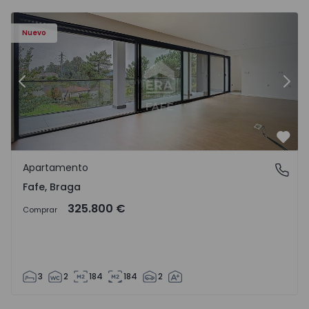
Nuevo
Anterior
Sigu
Favo
Apartamento
Fafe, Braga
Fafe, Braga
325.800 €
Comprar
3
2
184
184
2