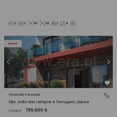
2
2
80
88
1
4
Nuevo
Anterior
Sigu
Favo
Vivienda Pareada
São João das Lampas e Terrugem, Lisboa
São João das Lampas e Terrugem, Lisboa
755.000 €
Comprar