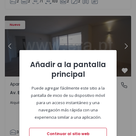
2
2
71
103
2
2
Apartamento T3 Porto, Av. Boavista - 1575472 - 5
Ap
Nuevo
Anterior
Sigu
Añadir a la pantalla
principal
Favo
Apartamento
Av. Boavista, Porto
Puede agregar fácilmente este sitio a la
Av. Boavista, Porto
pantalla de inicio de su dispositivo móvil
2.300 €
/mes
para un acceso instantáneo y una
Alquilar
navegación más rápida con una
experiencia similar a una aplicación.
3
2
132
142
2
4
Continuar al sitio web