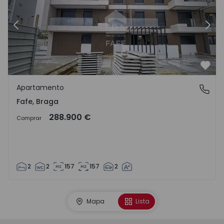
Anterior
Sigu
Favo
Apartamento
Fafe, Braga
Fafe, Braga
288.900 €
Comprar
2
2
157
157
2
Mapa
Lista