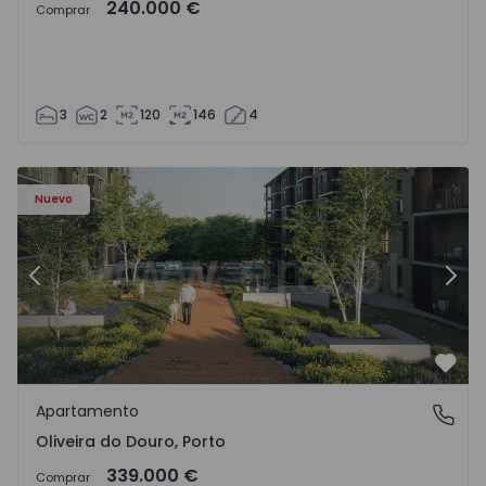
240.000 €
Comprar
3
2
120
146
4
- 1575522 - 8
Apartamento T2 Vila Nova de Gaia, Oliveira do Douro - 15
Ap
Nuevo
Anterior
Sigu
Favo
Apartamento
Oliveira do Douro, Porto
Oliveira do Douro, Porto
339.000 €
Comprar