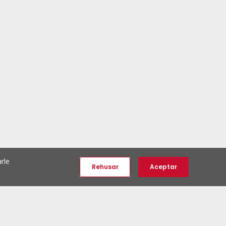
rle
Rehusar
Aceptar
e