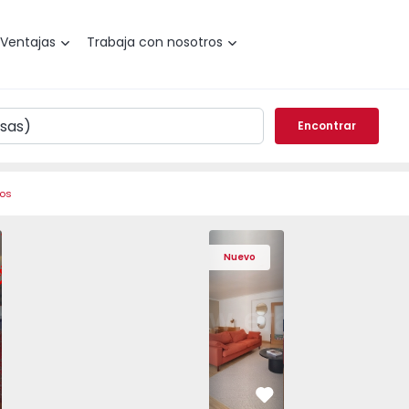
Ventajas
Trabaja con nosotros
Encontrar
ros
de Varzim, Póvoa de Varzim, Beiriz e Argivai - 1574602 - 2
o T3 Póvoa de Varzim, Póvoa de Varzim, Beiriz e Argivai - 
Apartamento T3 Póvoa de Varzim, Póvoa de Varzim, Beiriz e 
Apartamento T3 Póvoa de Varzim, Póvoa de Varzim
Apartamento T4 Cascais, São Domingos 
Apartamento T3 Póvoa de Varzim, Póvoa
Apartamento T4 Cascais, São
Apartamento T3 Póvoa de Va
Apartamento T4 Ca
Apartamento T3 
Apartam
Apart
Nuevo
vorito
Favorito