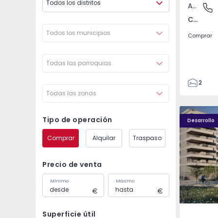
Todos los distritos
Apartamento
Covilhã
Covilhã e Canhoso, Castelo Branco
Todos los municipios
Comprar
Todas las parroquias
2
Todas las zonas
1
85
PLENO JARDIM - 4
PLENO JAR
85
Tipo de operación
Desarrollo
0
Comprar
Alquilar
Traspaso
4
Precio de venta
Mínimo
Máximo
Superficie útil
Águas S