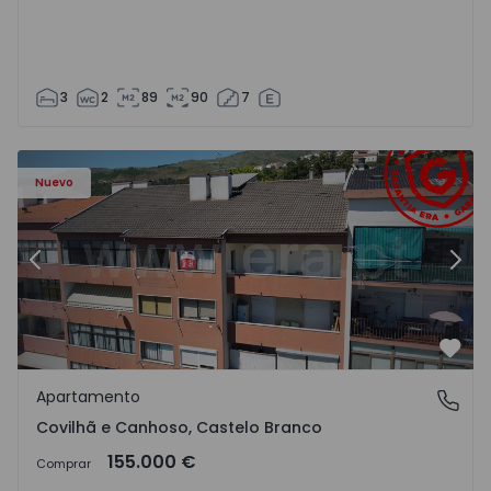
3
2
89
90
7
 - 18
Apartamento T2 Covilhã, Covilhã e Canhoso - 1497806 - 1
Ap
Nuevo
Anterior
Sigu
Favo
Apartamento
Covilhã e Canhoso, Castelo Branco
Covilhã e Canhoso, Castelo Branco
155.000 €
Comprar