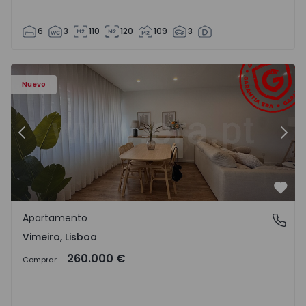
6
3
110
120
109
3
Apartamento T1 Lourinhã, Vimeiro - 1575406 - 1
Ap
Nuevo
Anterior
Sigu
Favo
Apartamento
Vimeiro, Lisboa
Vimeiro, Lisboa
260.000 €
Comprar