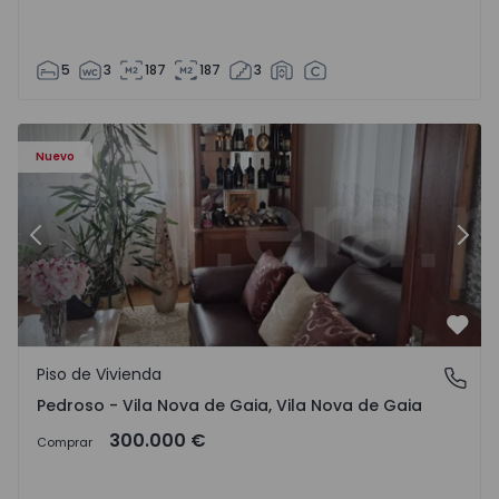
5
3
187
187
3
ezelo - 1575635 - 12
Piso de Vivienda T6 Vila Nova de Gaia, Pedroso e Seixezelo
Pi
Nuevo
Anterior
Sigu
Favo
Piso de Vivienda
Pedroso - Vila Nova de Gaia, Vila Nova de Gaia
Pedroso - Vila Nova de Gaia, Vila Nova de Gaia
300.000 €
Comprar