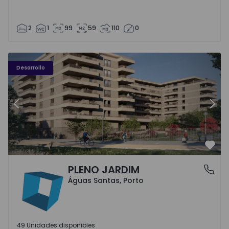
2
1
99
59
110
0
PLENO JARDIM - 3
P
Desarrollo
Anterior
Sigu
Favo
PLENO JARDIM
Águas Santas, Porto
Águas Santas, Porto
49 Unidades disponibles