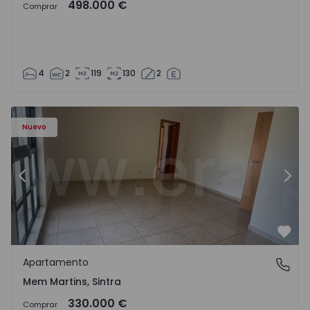
498.000 €
Comprar
4
2
119
130
2
8416 - 15
Apartamento T3 Sintra, Algueirão-Mem Martins - 1528416
Ap
Nuevo
Anterior
Sigu
Favo
Apartamento
Mem Martins, Sintra
Mem Martins, Sintra
330.000 €
Comprar