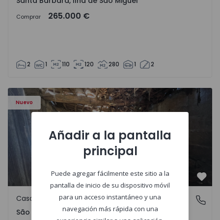
Santa Bárbara, Ilha de São Miguel
265.000 €
Comprar
2
1
110
120
280
1
2
Casa Vila Real, São Tomé do Castelo e Justes - 1575189 - 1
Nuevo
Añadir a la pantalla
principal
Puede agregar fácilmente este sitio a la
Favo
pantalla de inicio de su dispositivo móvil
para un acceso instantáneo y una
Casa de Campo
São Tomé do Castelo e Justes, Vila Real
navegación más rápida con una
São Tomé do Castelo e Justes, Vila Real