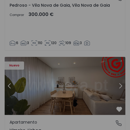
Pedroso - Vila Nova de Gaia, Vila Nova de Gaia
300.000 €
Comprar
6
3
110
120
109
3
Apartamento T1 Lourinhã, Vimeiro - 1575406 - 1
Ap
Nuevo
Anterior
Sigu
Favo
Apartamento
Vimeiro, Lisboa