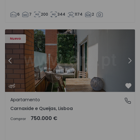
6
7
200
344
1174
2
9 - 19
Apartamento T3 Oeiras, Carnaxide e Queijas - 1524029 - 1
Ap
Nuevo
Anterior
Sigu
Favo
Apartamento
Carnaxide e Queijas, Lisboa
Carnaxide e Queijas, Lisboa
750.000 €
Comprar