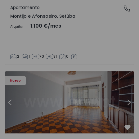
Apartamento
Montijo e Afonsoeiro, Setúbal
Montijo e Afonsoeiro, Setúbal
1.100 €
/mes
Alquilar
2
1
70
81
0
Apartamento T5 Lisboa, Olivais - 1575717 - 6
Ap
Nuevo
Anterior
Sigu
Favo