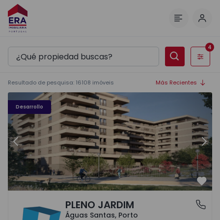
Inici
Menú
4
Filtros
Resultado de pesquisa
:
16108
imóveis
Más Recientes
PLENO JARDIM - 3
P
Desarrollo
Anterior
Sigu
Favo
PLENO JARDIM
Águas Santas, Porto
Águas Santas, Porto