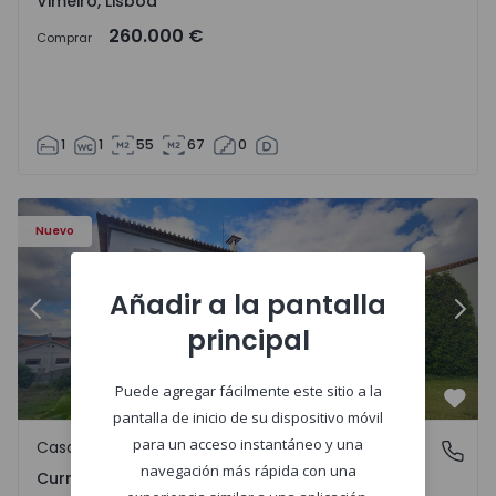
Vimeiro, Lisboa
260.000 €
Comprar
1
1
55
67
0
 1575650 - 17
Casa T7 Carregal do Sal, Currelos, Papízios e Sobral - 157
Ca
Nuevo
Añadir a la pantalla
Anterior
Sigu
principal
Puede agregar fácilmente este sitio a la
Favo
pantalla de inicio de su dispositivo móvil
para un acceso instantáneo y una
Casa
Currelos, Papízios e Sobral, Viseu
navegación más rápida con una
Currelos, Papízios e Sobral, Viseu