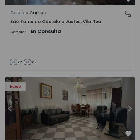
Favo
Casa de Campo
São Tomé do Castelo e Justes, Vila Real
São Tomé do Castelo e Justes, Vila Real
En Consulta
Comprar
72
85
603 - 1
Apartamento T2 Montijo, Montijo e Afonsoeiro - 1575603 
Ap
Nuevo
Anterior
Sigu
Favo