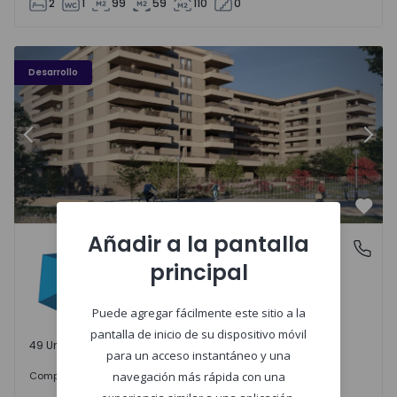
2
1
99
59
110
0
PLENO JARDIM - 3
P
Desarrollo
Anterior
Sigu
Favo
Añadir a la pantalla
PLENO JARDIM
Águas Santas, Porto
principal
Águas Santas, Porto
Puede agregar fácilmente este sitio a la
pantalla de inicio de su dispositivo móvil
49 Unidades disponibles
para un acceso instantáneo y una
242.000 €
Comprar
desde
navegación más rápida con una