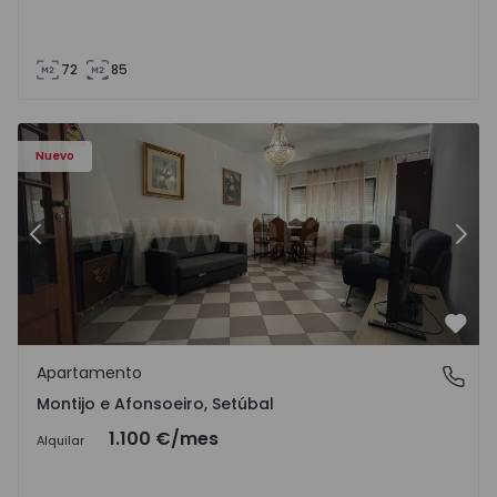
72
85
603 - 1
Apartamento T2 Montijo, Montijo e Afonsoeiro - 1575603 
Ap
Nuevo
Anterior
Sigu
Favo
Apartamento
Montijo e Afonsoeiro, Setúbal
Montijo e Afonsoeiro, Setúbal
1.100 €
/mes
Alquilar