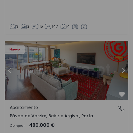
3
2
115
147
4
riz e Argivai - 1574602 - 20
Apartamento T3 Póvoa de Varzim, Póvoa de Varzim, Beiriz 
Ap
Nuevo
Anterior
Sigu
Favo
Apartamento
Póvoa de Varzim, Beiriz e Argivai, Porto
Póvoa de Varzim, Beiriz e Argivai, Porto
480.000 €
Comprar