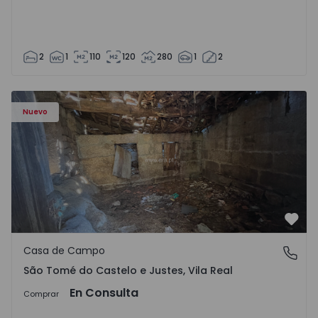
2
1
110
120
280
1
2
Casa Vila Real, São Tomé do Castelo e Justes - 1575189 - 1
Nuevo
Favo
Casa de Campo
São Tomé do Castelo e Justes, Vila Real
São Tomé do Castelo e Justes, Vila Real
En Consulta
Comprar