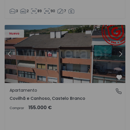
3
2
89
90
7
 - 18
Apartamento T2 Covilhã, Covilhã e Canhoso - 1497806 - 1
Ap
Nuevo
Anterior
Sigu
Favo
Apartamento
Covilhã e Canhoso, Castelo Branco
Covilhã e Canhoso, Castelo Branco
155.000 €
Comprar