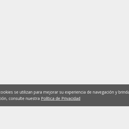
cookies se utilizan para mejorar su experiencia de navegación y brinda
ión, consulte nuestra
Política de Privacidad
1
2
3
4
5
...
1073
Anterior
Siguient