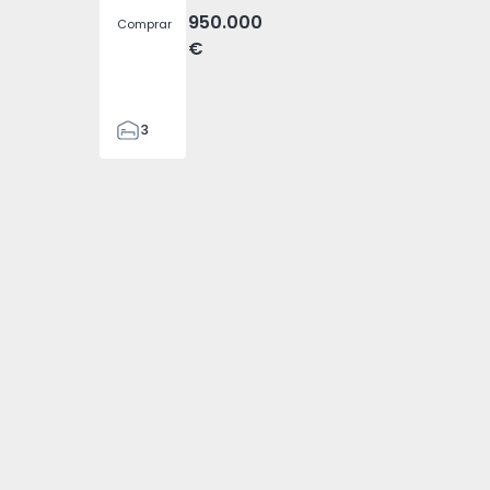
950.000
Comprar
€
3
4
476
4794 - 1
velha - 1574794 - 3
, Fajã da Ovelha - 1574794 - 4
a (Madeira), Fajã da Ovelha - 1574794 - 5
 T3 Calheta (Madeira), Fajã da Ovelha - 1574794 - 6
nda Pareada T3 Calheta (Madeira), Fajã da Ovelha - 1574794 
2