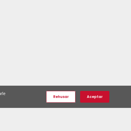
rle
Rehusar
Aceptar
e