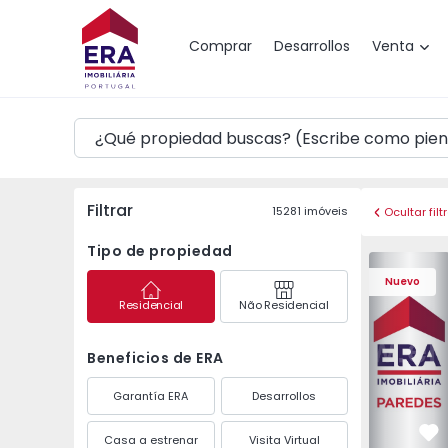
Mapa
Comprar
Desarrollos
Venta
Filtrar
15281
imóveis
Ocultar filt
Tipo de propiedad
Apartament
Nuevo
Residencial
Não Residencial
Beneficios de ERA
Garantía ERA
Desarrollos
Casa a estrenar
Visita Virtual
Fa