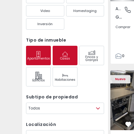
Apartamento
Gandra,
Video
Homestaging
Gandra, Porto
Inversión
Comprar
Tipo de inmueble
0
Fincas y
Apartamentos
Casas
Granjas
1
3
Apartamento T2 Odive
Apartament
Nuevo
Habitaciones
Edifícios
Subtipo de propiedad
Todos
Localización
Fa