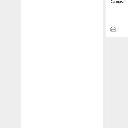
Comprar
3
4
433
2