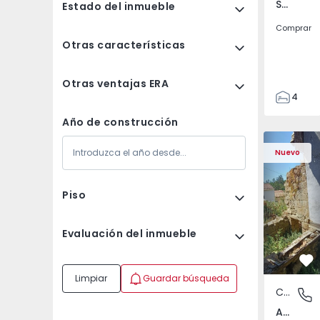
Santa Clara e Castelo Viegas, Coimbra
Estado del inmueble
Comprar
Otras características
Otras ventajas ERA
4
2
Año de construcción
150
Casa T2 com Terreno
Apartamen
165
Nuevo
88
1
Piso
Evaluación del inmueble
Fa
Limpiar
Guardar búsqueda
Casa
Abrunho
Abrunhosa do Mato, Mangualde