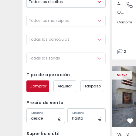
Todos los distritos
Apartamento
Odivelas
Odivelas, Lisboa
Todos los municipios
Comprar
Todas las parroquias
2
Todas las zonas
1
70
Vivienda Pareada T3 S
Vivienda P
82
Tipo de operación
Nuevo
1
Comprar
Alquilar
Traspaso
2
Precio de venta
Mínimo
Máximo
Fa
Superficie útil
Vivienda Pareada
Fernão F