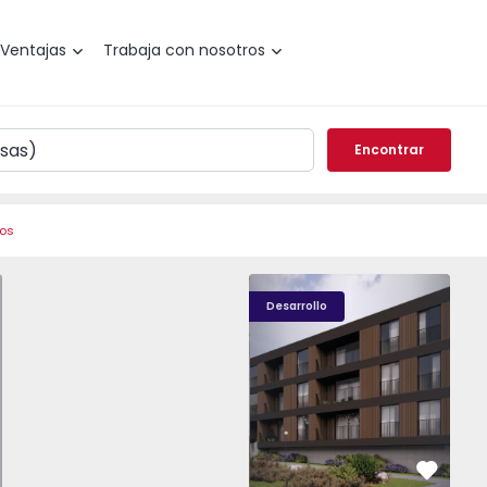
Ventajas
Trabaja con nosotros
Encontrar
ros
o T0 Paredes, Gandra - 1575265 - 1
Nova Caíde - 13
Nova Caíde - 1
Nova
Desarrollo
vorito
Favorit