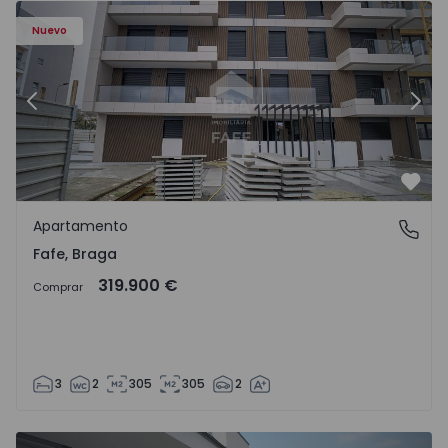
Nuevo
Anterior
Sigu
Favo
Apartamento
Fafe, Braga
Fafe, Braga
319.900 €
Comprar
3
2
305
305
2
Apartamento T2 Porto, Av. Boavista - 1574734 - 7
Ap