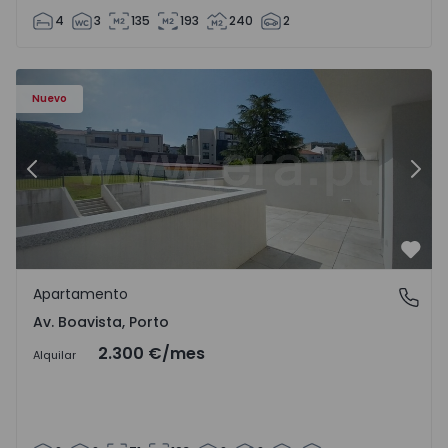
4
3
135
193
240
2
Apartamento T2 Porto, Av. Boavista - 1575459 - 4
Ap
Nuevo
Anterior
Sigu
Favo
Apartamento
Av. Boavista, Porto
Av. Boavista, Porto
2.300 €
/mes
Alquilar