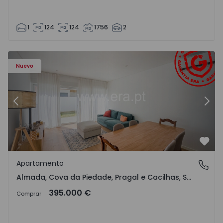
1
124
124
1756
2
Piedade, Pragal e Cacilhas - 1570496 - 16
Apartamento T2 com Terraza Almada, Almada, Cova da Pied
Ap
Nuevo
Anterior
Sigu
Favo
Apartamento
Almada, Cova da Piedade, Pragal e Cacilhas, Setúbal
Almada, Cova da Piedade, Pragal e Cacilhas, Setúbal
395.000 €
Comprar