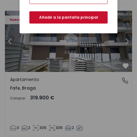
Añadir a la pantalla principal
Nuevo
Anterior
Sigu
Favo
Apartamento
Fafe, Braga
Fafe, Braga
319.900 €
Comprar
3
2
305
305
2