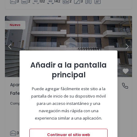
3
2
132
142
2
3
Nuevo
Anterior
Sigu
Añadir a la pantalla
principal
Favo
Apartamento
Fafe, Braga
Puede agregar fácilmente este sitio a la
Fafe, Braga
pantalla de inicio de su dispositivo móvil
325.800 €
para un acceso instantáneo y una
Comprar
navegación más rápida con una
experiencia similar a una aplicación.
3
2
305
305
2
Continuar al sitio web