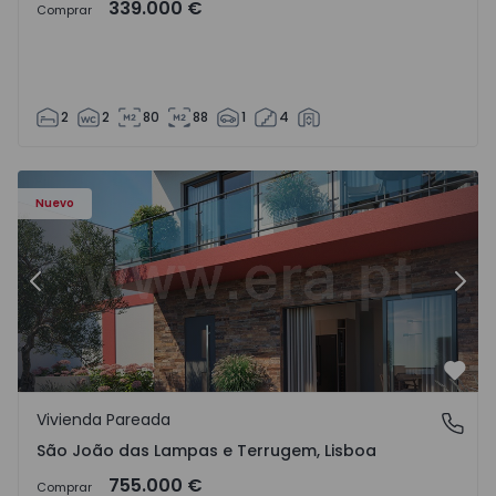
339.000 €
Comprar
2
2
80
88
1
4
Nuevo
Anterior
Sigu
Favo
Vivienda Pareada
São João das Lampas e Terrugem, Lisboa
São João das Lampas e Terrugem, Lisboa
755.000 €
Comprar