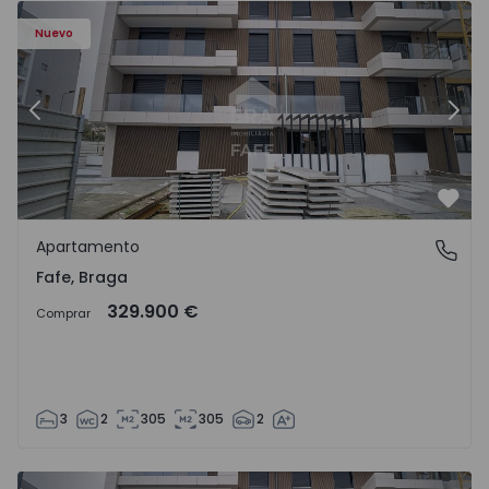
Nuevo
Anterior
Sigu
Favo
Apartamento
Fafe, Braga
Fafe, Braga
329.900 €
Comprar
3
2
305
305
2