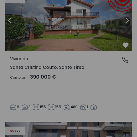
Anterior
Sigu
Favo
Vivienda
Santa Cristina Couto, Santo Tirso
Santa Cristina Couto, Santo Tirso
390.000 €
Comprar
6
3
155
155
480
1
Nuevo