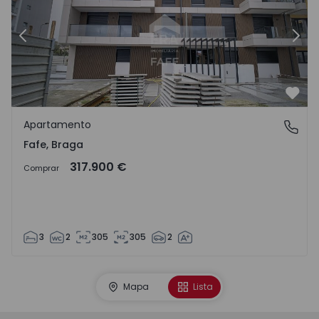
Anterior
Sigu
Favo
Apartamento
Fafe, Braga
Fafe, Braga
317.900 €
Comprar
3
2
305
305
2
Mapa
Lista