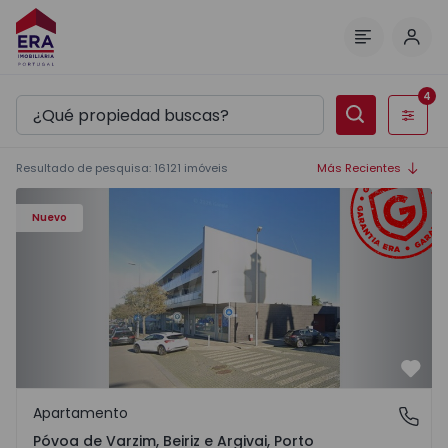
Inici
Menú
4
Filtros
Resultado de pesquisa
:
16121
imóveis
Más Recientes
Apartamento T3 Póvoa de Varzim, Póvoa de Varzim, Beiriz 
Nuevo
Favo
Apartamento
Póvoa de Varzim, Beiriz e Argivai, Porto
Póvoa de Varzim, Beiriz e Argivai, Porto