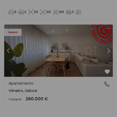
6
3
110
120
109
3
Apartamento T1 Lourinhã, Vimeiro - 1575406 - 1
Ap
Nuevo
Anterior
Sigu
Favo
Apartamento
Vimeiro, Lisboa
Vimeiro, Lisboa
260.000 €
Comprar