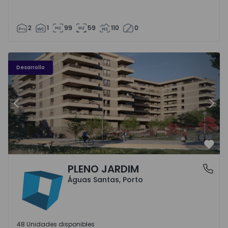
2
1
99
59
110
0
PLENO JARDIM - 3
P
Desarrollo
Anterior
Sigu
Favo
PLENO JARDIM
Águas Santas, Porto
Águas Santas, Porto
48 Unidades disponibles