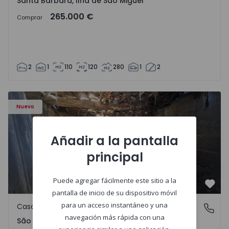
Santa Bárbara, Ilha de São Miguel
265.000 €
Comprar
2
1
110
120
280
1
2
Casa Vila Real, São Tomé do Castelo e Justes - 1575189 - 1
Nuevo
Añadir a la pantalla
principal
Puede agregar fácilmente este sitio a la
Favo
pantalla de inicio de su dispositivo móvil
para un acceso instantáneo y una
Casa de Campo
São Tomé do Castelo e Justes, Vila Real
navegación más rápida con una
São Tomé do Castelo e Justes, Vila Real