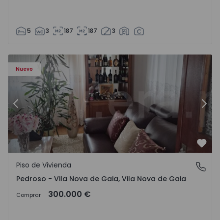
5
3
187
187
3
ezelo - 1575635 - 12
Piso de Vivienda T6 Vila Nova de Gaia, Pedroso e Seixezelo
Pi
Nuevo
Anterior
Sigu
Favo
Piso de Vivienda
Pedroso - Vila Nova de Gaia, Vila Nova de Gaia
Pedroso - Vila Nova de Gaia, Vila Nova de Gaia
300.000 €
Comprar