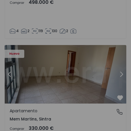
498.000 €
Comprar
4
2
119
130
2
8416 - 15
Apartamento T3 Sintra, Algueirão-Mem Martins - 1528416
Ap
Nuevo
Anterior
Sigu
Favo
Apartamento
Mem Martins, Sintra
Mem Martins, Sintra
330.000 €
Comprar