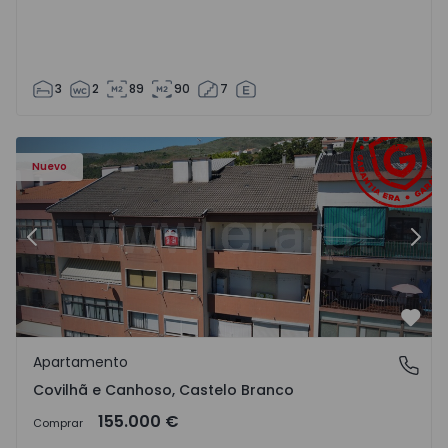
3
2
89
90
7
 - 18
Apartamento T2 Covilhã, Covilhã e Canhoso - 1497806 - 1
Ap
Nuevo
Anterior
Sigu
Favo
Apartamento
Covilhã e Canhoso, Castelo Branco
Covilhã e Canhoso, Castelo Branco
155.000 €
Comprar