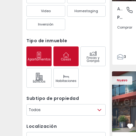
Apartamento
Pedrouç
Video
Homestaging
Pedrouços, Porto
Inversión
Comprar
Tipo de inmueble
3
Fincas y
Apartamentos
Casas
Granjas
1
105
122
Nuevo
Habitaciones
Edifícios
1
-1
Subtipo de propiedad
Todos
Localización
Fa