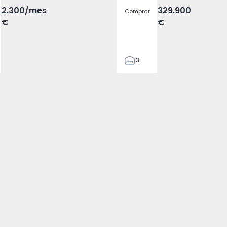
2.300
/mes
329.900
Comprar
€
€
3
2
305
305
2