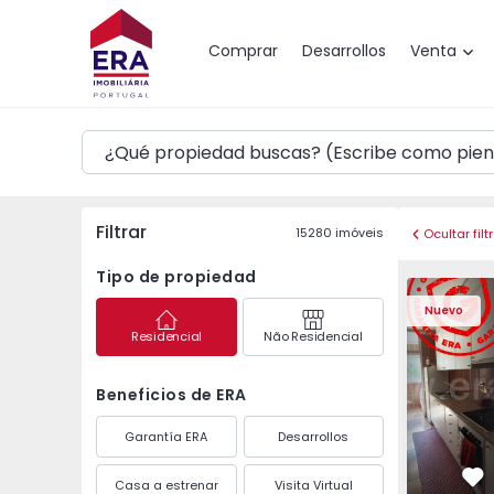
Mapa
Comprar
Desarrollos
Venta
Filtrar
15280
imóveis
Ocultar filt
Tipo de propiedad
Apartamento T3 Maia,
Apartament
Nuevo
Residencial
Não Residencial
Beneficios de ERA
Garantía ERA
Desarrollos
Casa a estrenar
Visita Virtual
Fa