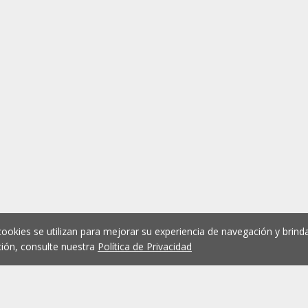
cookies se utilizan para mejorar su experiencia de navegación y brinda
ión, consulte nuestra
Política de Privacidad
1
2
3
4
5
...
1073
Anterior
Siguient