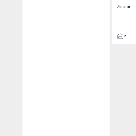
Alquilar
2
2
67
109
2
5