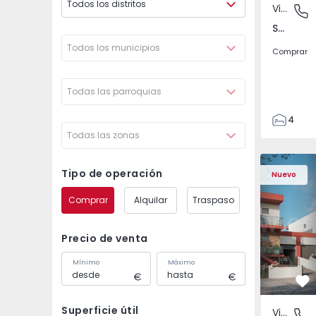
Todos los distritos
Vivienda Pareada
São Joã
São João das Lampas e Terrugem, Lisboa
Todos los municipios
Comprar
Todas las parroquias
4
Todas las zonas
3
135
Vivienda Pareada T4 
Vivienda P
193
Tipo de operación
Nuevo
240
Comprar
Alquilar
Traspaso
2
Precio de venta
Mínimo
Máximo
Fa
Superficie útil
Vivienda Pareada
São Joã