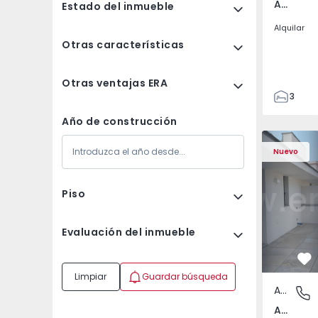
Av. Boavista, Porto
Estado del inmueble
Alquilar
Otras características
Otras ventajas ERA
3
2
Año de construcción
132
Apartamento T2 Porto,
Apartament
142
Nuevo
2
3
Piso
Evaluación del inmueble
Fa
Limpiar
Guardar búsqueda
Apartamento
Av. Boav
Av. Boavista, Porto