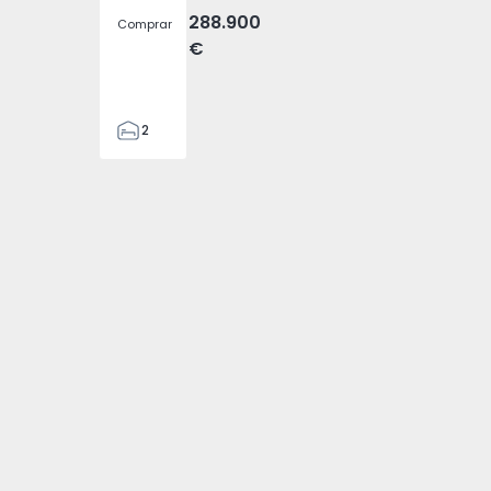
288.900
Comprar
€
2
2
305
305
2