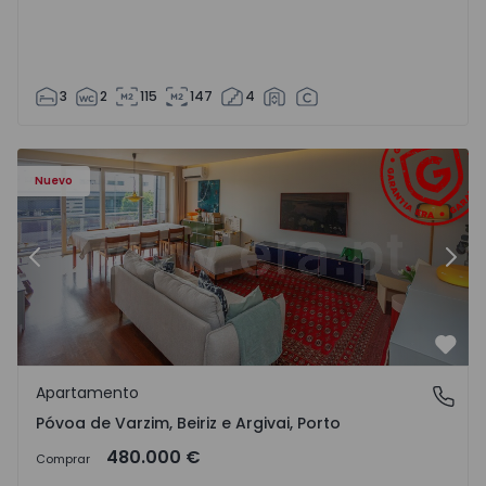
3
2
115
147
4
riz e Argivai - 1574602 - 20
Apartamento T3 Póvoa de Varzim, Póvoa de Varzim, Beiriz 
Ap
Nuevo
Anterior
Sigu
Favo
Apartamento
Póvoa de Varzim, Beiriz e Argivai, Porto
Póvoa de Varzim, Beiriz e Argivai, Porto
480.000 €
Comprar