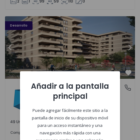
2
1
99
59
110
0
PLENO JARDIM - 3
P
Desarrollo
Anterior
Sigu
Favo
Añadir a la pantalla
PLENO JARDIM
Águas Santas, Porto
principal
Águas Santas, Porto
Puede agregar fácilmente este sitio a la
pantalla de inicio de su dispositivo móvil
49 Unidades disponibles
para un acceso instantáneo y una
242.000 €
Comprar
desde
navegación más rápida con una