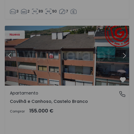
3
2
89
90
7
 - 18
Apartamento T2 Covilhã, Covilhã e Canhoso - 1497806 - 1
Ap
Nuevo
Anterior
Sigu
Favo
Apartamento
Covilhã e Canhoso, Castelo Branco
Covilhã e Canhoso, Castelo Branco
155.000 €
Comprar