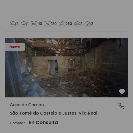
2
1
110
120
280
1
2
Casa Vila Real, São Tomé do Castelo e Justes - 1575189 - 1
Nuevo
Favo
Casa de Campo
São Tomé do Castelo e Justes, Vila Real
São Tomé do Castelo e Justes, Vila Real
En Consulta
Comprar