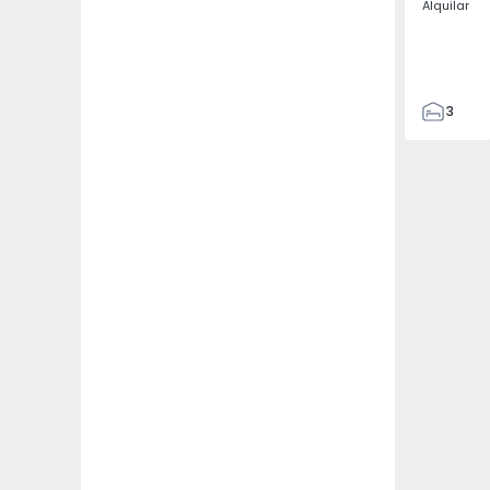
Alquilar
3
2
132
142
2
3