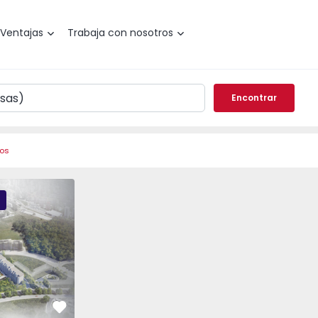
Ventajas
Trabaja con nosotros
Encontrar
ros
Élou - 9
Élou - 2
Favorito