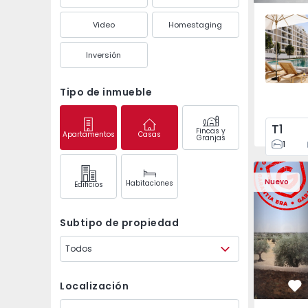
Santo An
Video
Homestaging
Inversión
Tipo de inmueble
T1
Fincas y
Apartamentos
Casas
Granjas
1
Vivienda Adosada T4 
Vivienda A
Nuevo
Habitaciones
Edifícios
Subtipo de propiedad
Todos
Localización
Fa