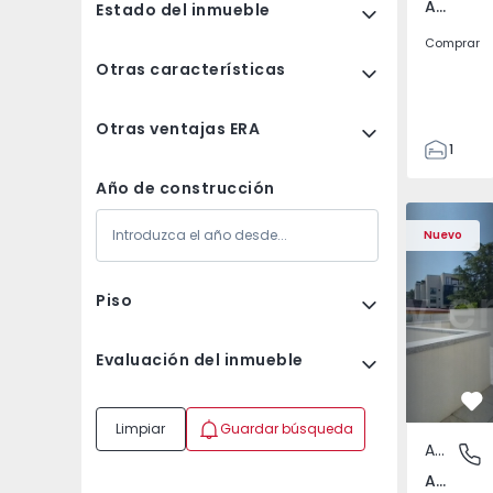
Arazede, Coimbra
Estado del inmueble
Comprar
Otras características
Otras ventajas ERA
1
124
Año de construcción
124
Apartamento T2 Porto,
Apartament
1756
Nuevo
2
Piso
Evaluación del inmueble
Fa
Limpiar
Guardar búsqueda
Apartamento
Av. Boav
Av. Boavista, Porto