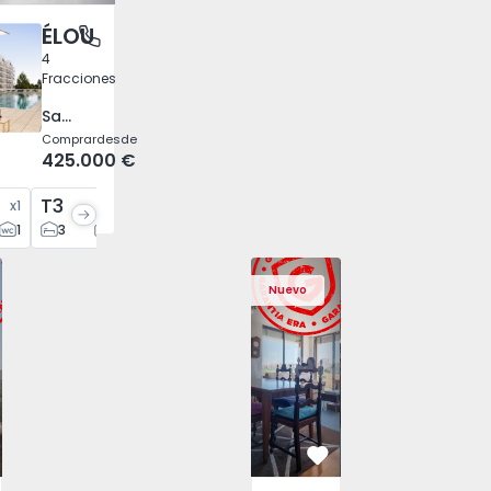
ÉLOU
tónio dos Cavaleiros e Frielas, Lisboa
4
Fracciones
Santo António dos Cavaleiros e Frielas, Lisboa
Comprar
desde
425.000 €
T3
T4
x
1
x
2
x
1
1
3
2
4
3
Idanha-a-Nova, Zebreira e Segura - 1566201 - 43
dosada T4 Idanha-a-Nova, Zebreira e Segura - 1566201 - 35
Vivienda Adosada T4 Idanha-a-Nova, Zebreira e Segura - 15
Vivienda Adosada T4 Idanha-a-Nova, Zebreira e 
Apartamento T3 Cascais, Carcavelos e P
Vivienda Adosada T4 Idanha-a-Nova, Z
Apartamento T3 Cascais, Carc
Vivienda Adosada T4 Idanh
Apartamento T3 Ca
Vivienda Adosad
Apartam
Vivie
Nuevo
vorito
Favorito