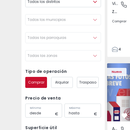
Todos los distritos
Vivienda Adosada
Zebreira
Zebreira e Segura, Castelo Branco
Todos los municipios
Comprar
Todas las parroquias
4
Todas las zonas
2
80
Apartamen
80
Tipo de operación
Nuevo
244
Comprar
Alquilar
Traspaso
Precio de venta
Mínimo
Máximo
Fa
Superficie útil
Apartamento
Campanh