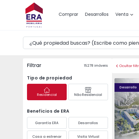
Mapa
Comprar
Desarrollos
Venta
Filtrar
15278
imóveis
Ocultar filt
Tipo de propiedad
Élou - 1
Élou - 10
Desarrollo
Residencial
Não Residencial
Beneficios de ERA
Garantía ERA
Desarrollos
Casa a estrenar
Visita Virtual