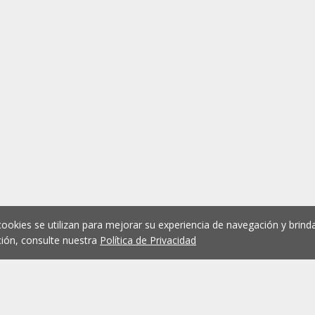
cookies se utilizan para mejorar su experiencia de navegación y brinda
ión, consulte nuestra
Política de Privacidad
1
2
3
4
5
...
1073
Anterior
Siguient