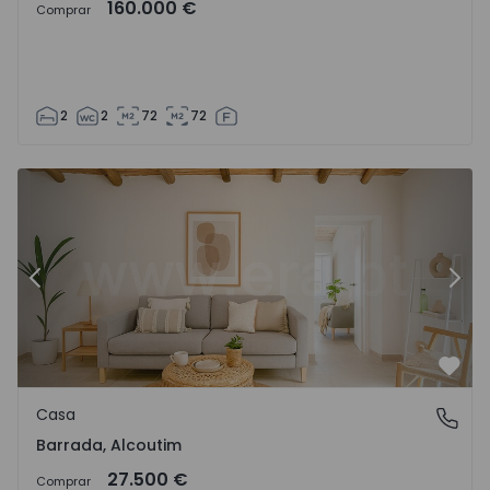
160.000 €
Comprar
2
2
72
72
Casa Alcoutim, Barrada - 1459551 - 9
Ca
Anterior
Sigu
Favo
Casa
Barrada, Alcoutim
Barrada, Alcoutim
27.500 €
Comprar