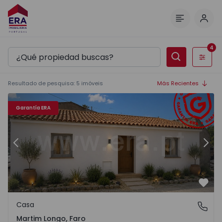
Inici
Menú
4
Filtros
Resultado de pesquisa
:
5
imóveis
Más Recientes
Casa T2 Alcoutim, Martim Longo - 1556269 - 6
Ca
Garantía ERA
Anterior
Sigu
Favo
Casa
Martim Longo, Faro
Martim Longo, Faro