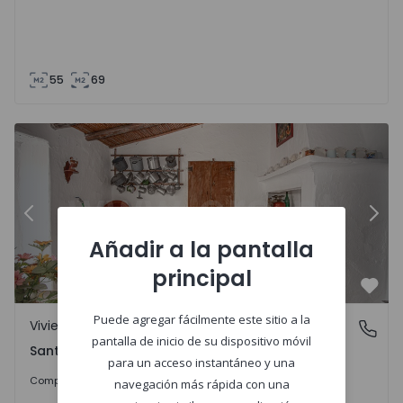
55
69
4
Vivienda Adosada Alcoutim, Santa Justa - 1369013 - 10
Vi
Anterior
Sigu
Añadir a la pantalla
principal
Favo
Puede agregar fácilmente este sitio a la
Vivienda Adosada
Santa Justa, Alcoutim
pantalla de inicio de su dispositivo móvil
Santa Justa, Alcoutim
para un acceso instantáneo y una
50.000 €
Comprar
navegación más rápida con una