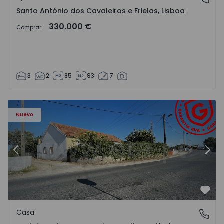
Santo António dos Cavaleiros e Frielas, Lisboa
330.000 €
Comprar
3
2
85
93
7
568602 - 20
Casa T2 Montijo, Atalaia e Alto Estanqueiro-Jardia - 15686
Ca
Nuevo
Anterior
Sigu
Favo
Casa
Atalaia e Alto Estanqueiro-Jardia, Setúbal