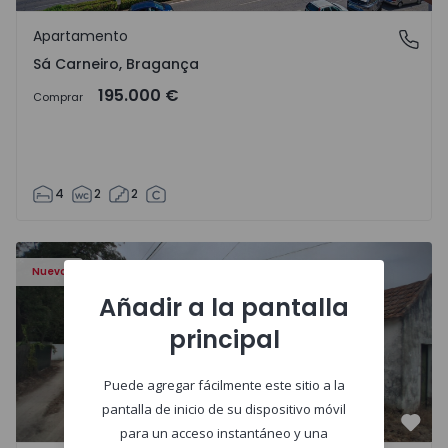
Favo
Apartamento
Sá Carneiro, Bragança
Sá Carneiro, Bragança
195.000 €
Comprar
4
2
2
Apartamento T3 Salvaterra de Magos, Marinhais - 157486
Nuevo
Añadir a la pantalla
principal
Puede agregar fácilmente este sitio a la
pantalla de inicio de su dispositivo móvil
Favo
para un acceso instantáneo y una