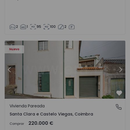
2
1
95
100
2
Nuevo
Anterior
Sigu
Favo
Vivienda Pareada
Santa Clara e Castelo Viegas, Coimbra
Santa Clara e Castelo Viegas, Coimbra
220.000 €
Comprar