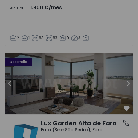
1.800 €
/mes
Alquilar
2
1
93
93
0
3
Desarrollo
Anterior
Sigu
Favo
Lux Garden Alta de Faro
Faro (Sé e São Pedro), Faro
Faro (Sé e São Pedro), Faro