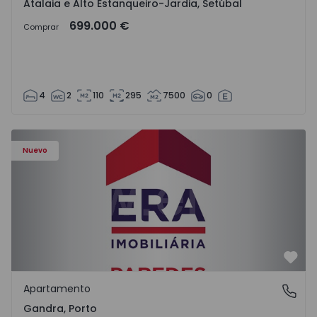
Atalaia e Alto Estanqueiro-Jardia, Setúbal
699.000 €
Comprar
4
2
110
295
7500
0
Apartamento T0 Paredes, Gandra - 1575265 - 1
Nuevo
Favo
Apartamento
Gandra, Porto
Gandra, Porto