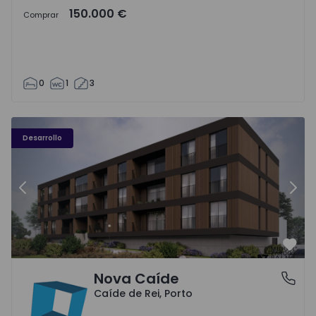
150.000 €
Comprar
0
1
3
Nova Caíde - 1
No
Desarrollo
Anterior
Sigu
Favo
Nova Caíde
Caíde de Rei, Porto
Caíde de Rei, Porto