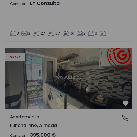
En Consulta
Comprar
3
3
127
127
161
2
0
Apartamento T5 Almada, Funchalinho - 1574997 - 1
Nuevo
Favo
Apartamento
Funchalinho, Almada
Funchalinho, Almada
395.000 €
Comprar