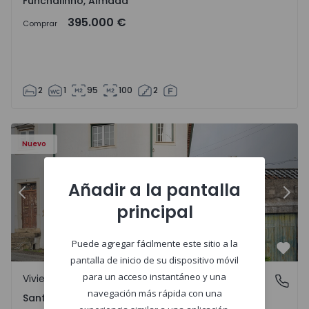
Funchalinho, Almada
395.000 €
Comprar
2
1
95
100
2
Nuevo
Añadir a la pantalla
Anterior
Sigu
principal
Puede agregar fácilmente este sitio a la
Favo
pantalla de inicio de su dispositivo móvil
para un acceso instantáneo y una
Vivienda Pareada
Santa Clara e Castelo Viegas, Coimbra
navegación más rápida con una
Santa Clara e Castelo Viegas, Coimbra