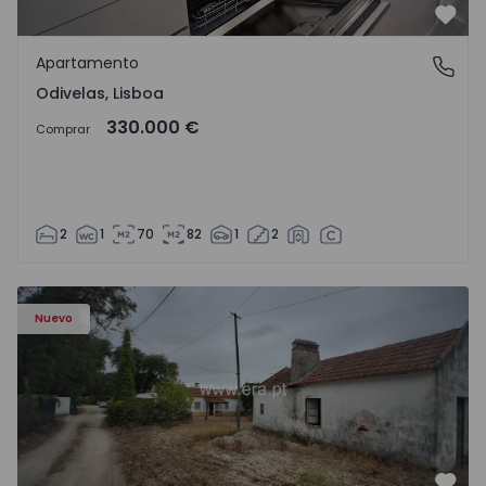
Favo
Apartamento
Odivelas, Lisboa
Odivelas, Lisboa
330.000 €
Comprar
2
1
70
82
1
2
Apartamento T3 Salvaterra de Magos, Marinhais - 157486
Nuevo