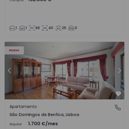
Comprar
1
1
68
40
25
0
Nuevo
Anterior
Sigu
Favo
Apartamento
São Domingos de Benfica, Lisboa
São Domingos de Benfica, Lisboa
1.700 €
/mes
Alquilar