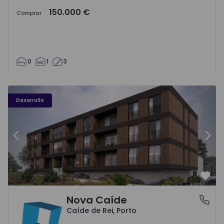
150.000 €
Comprar
0
1
3
Nova Caíde - 1
No
Desarrollo
Anterior
Sigu
Favo
Nova Caíde
Caíde de Rei, Porto
Caíde de Rei, Porto