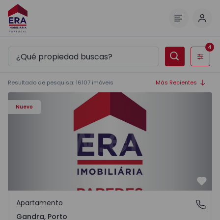
Inici
Menú
4
Filtros
Resultado de pesquisa
:
16107
imóveis
Más Recientes
Apartamento T0 Paredes, Gandra - 1575265 - 1
Nuevo
Favo
Apartamento
Gandra, Porto
Gandra, Porto