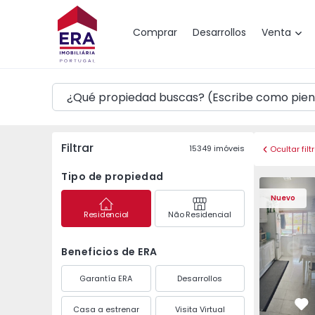
Mapa
Comprar
Desarrollos
Venta
Filtrar
15349
imóveis
Ocultar filt
Tipo de propiedad
Apartamento T1 Vila 
Apartament
Nuevo
Residencial
Não Residencial
Beneficios de ERA
Garantía ERA
Desarrollos
Casa a estrenar
Visita Virtual
Fa