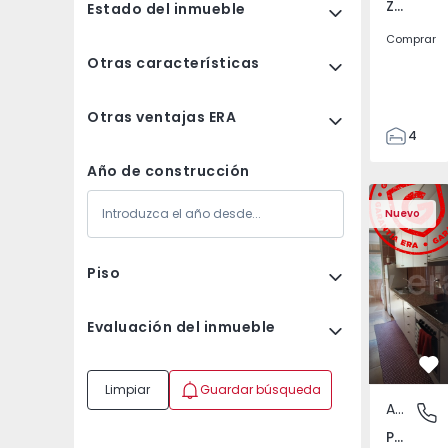
Zebreira e Segura, Castelo Branco
Estado del inmueble
Comprar
Otras características
Otras ventajas ERA
4
2
Año de construcción
80
Apartamento T3 Maia,
Apartament
80
Nuevo
244
Piso
Evaluación del inmueble
Fa
Limpiar
Guardar búsqueda
Apartamento
Pedrouç
Pedrouços, Porto