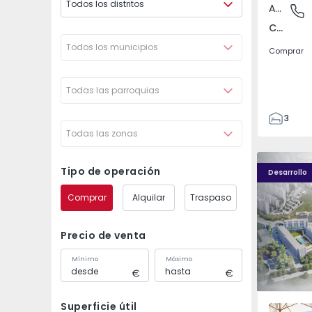
Todos los distritos
Apartamento
Carnaxid
Carnaxide e Queijas, Lisboa
Todos los municipios
Comprar
Todas las parroquias
3
Todas las zonas
3
155
Élou - 1
Élou - 10
262
Tipo de operación
Desarrollo
2
Comprar
Alquilar
Traspaso
0
Precio de venta
Mínimo
Máximo
Superficie útil
Santo An