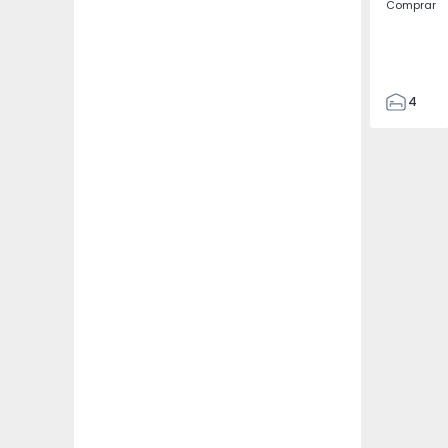
Comprar
4
3
135
193
240
2