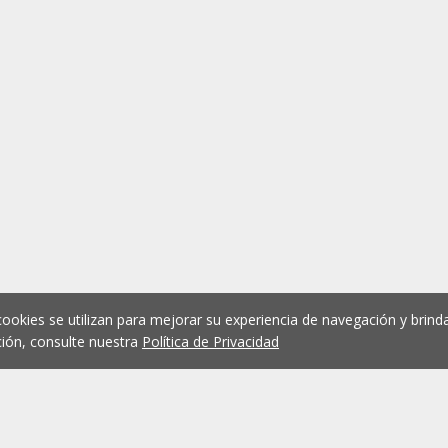
cookies se utilizan para mejorar su experiencia de navegación y brinda
ión, consulte nuestra
Política de Privacidad
1
2
3
4
5
...
1078
Anterior
Siguient