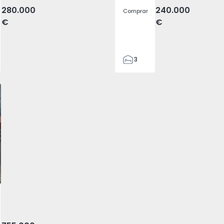
280.000
240.000
Comprar
€
€
3
2
120
146
4
vorito
o das Lampas e Terrugem, Lisboa