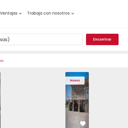
Ventajas
Trabaja con nosotros
Encontrar
ros
Nova de Gaia, Arcozelo - 1564635 - 11
o T1 Vila Nova de Gaia, Arcozelo - 1564635 - 3
Apartamento T1 Vila Nova de Gaia, Arcozelo - 1564635 - 4
Apartamento T1 Vila Nova de Gaia, Arcozelo - 15
Casa T4 Sabugal, Souto - 1575640 - 20
Apartamento T1 Vila Nova de Gaia, Ar
Casa T4 Sabugal, Souto - 157
Apartamento T1 Vila Nova d
Casa T4 Sabugal, 
Apartamento T1 
Casa T4
Apart
Nuevo
vorito
Favorito