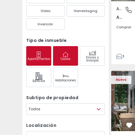
Apartamento
Arcozelo
Video
Homestaging
Arcozelo, Porto
Inversión
Comprar
Tipo de inmueble
1
Fincas y
Apartamentos
Casas
Granjas
2
73
Apartamento T3 Oeira
Apartament
81
Nuevo
Habitaciones
Edifícios
1
2
Subtipo de propiedad
Todos
Localización
Fa