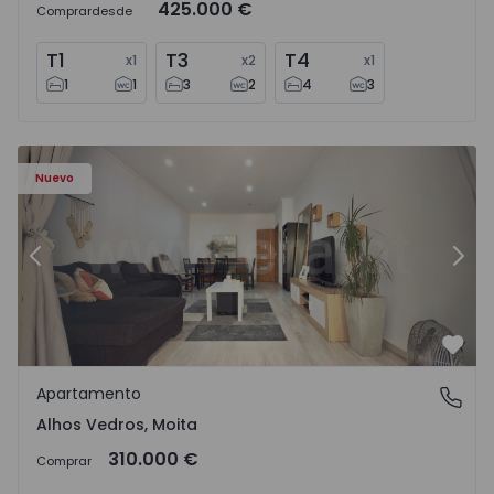
425.000 €
Comprar
desde
T1
T3
T4
x
1
x
2
x
1
1
1
3
2
4
3
Apartamento T2 Moita, Alhos Vedros - 1572464 - 1
Ap
Nuevo
Anterior
Sigu
Favo
Apartamento
Alhos Vedros, Moita
Alhos Vedros, Moita
310.000 €
Comprar