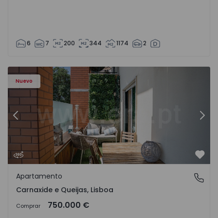
6
7
200
344
1174
2
9 - 20
Apartamento T3 Oeiras, Carnaxide e Queijas - 1524029 - 1
Ap
Nuevo
Anterior
Sigu
Favo
Apartamento
Carnaxide e Queijas, Lisboa
Carnaxide e Queijas, Lisboa
750.000 €
Comprar