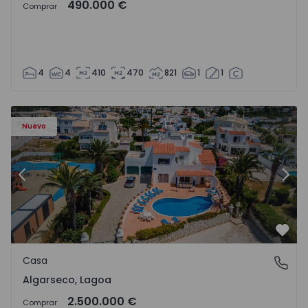
490.000 €
Comprar
4
4
410
470
821
1
1
Casa T6 Lagoa, Algarseco - 1523918 - 51
Ca
Nuevo
Anterior
Sigu
Favo
Casa
Algarseco, Lagoa
Algarseco, Lagoa
2.500.000 €
Comprar