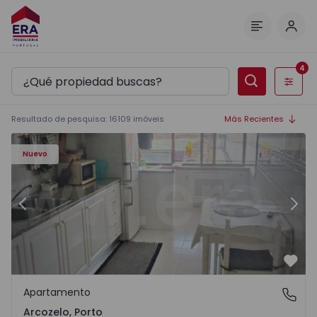
Inici
Menú
4
Filtros
Resultado de pesquisa
:
16109
imóveis
Más Recientes
5 - 11
Apartamento T1 Vila Nova de Gaia, Arcozelo - 1564635 - 3
Ap
Nuevo
Anterior
Sigu
Favo
Apartamento
Arcozelo, Porto
Arcozelo, Porto