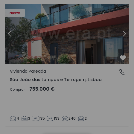
Nuevo
Anterior
Sigu
Favo
Vivienda Pareada
São João das Lampas e Terrugem, Lisboa
São João das Lampas e Terrugem, Lisboa
755.000 €
Comprar
4
3
135
193
240
2