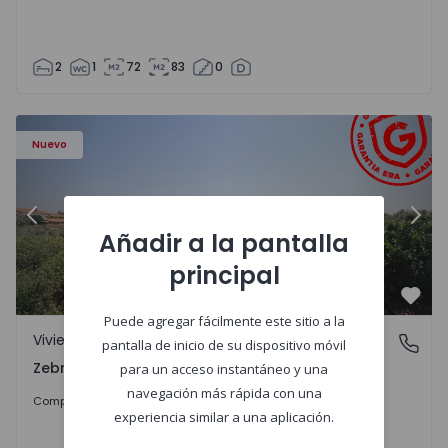
2
1
72
83
0
a - 1566201 - 43
Vivienda Adosada T4 Idanha-a-Nova, Zebreira e Segura - 
Vi
Nuevo
Anterior
Sigu
Añadir a la pantalla
principal
Favo
Puede agregar fácilmente este sitio a la
Vivienda Adosada
Zebreira e Segura, Castelo Branco
pantalla de inicio de su dispositivo móvil
Zebreira e Segura, Castelo Branco
para un acceso instantáneo y una
navegación más rápida con una
79.000 €
Comprar
experiencia similar a una aplicación.