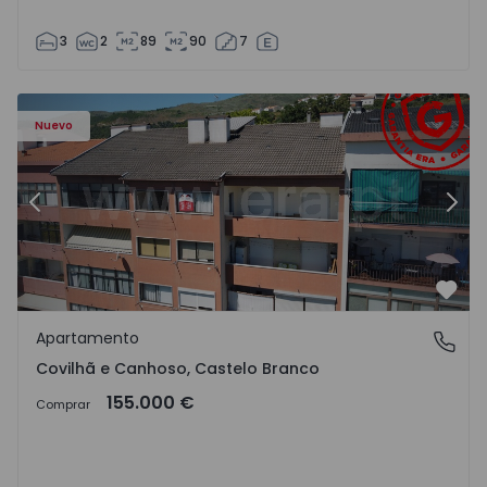
3
2
89
90
7
 - 18
Apartamento T2 Covilhã, Covilhã e Canhoso - 1497806 - 1
Ap
Nuevo
Anterior
Sigu
Favo
Apartamento
Covilhã e Canhoso, Castelo Branco
Covilhã e Canhoso, Castelo Branco
155.000 €
Comprar