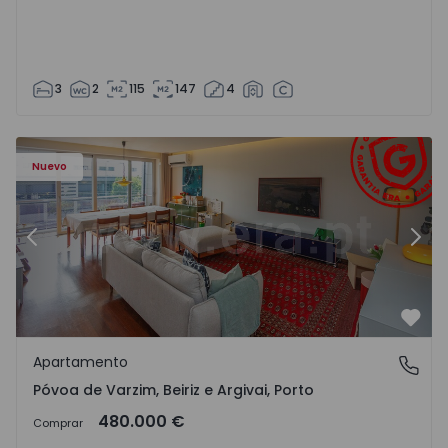
3
2
115
147
4
riz e Argivai - 1574602 - 20
Apartamento T3 Póvoa de Varzim, Póvoa de Varzim, Beiriz 
Ap
Nuevo
Anterior
Sigu
Favo
Apartamento
Póvoa de Varzim, Beiriz e Argivai, Porto
Póvoa de Varzim, Beiriz e Argivai, Porto
480.000 €
Comprar