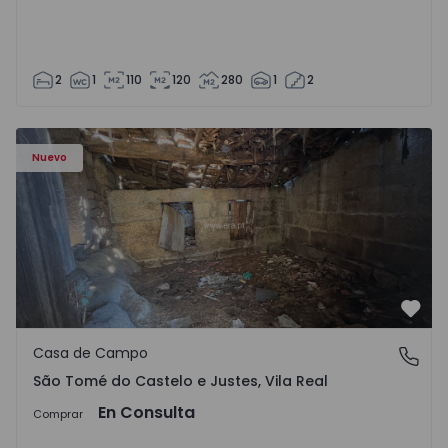
2
1
110
120
280
1
2
Casa Vila Real, São Tomé do Castelo e Justes - 1575189 - 1
Nuevo
Favo
Casa de Campo
São Tomé do Castelo e Justes, Vila Real
São Tomé do Castelo e Justes, Vila Real
En Consulta
Comprar