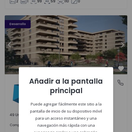
2
1
99
59
110
0
PLENO JARDIM - 3
P
Desarrollo
Anterior
Sigu
Favo
Añadir a la pantalla
PLENO JARDIM
Águas Santas, Porto
principal
Águas Santas, Porto
Puede agregar fácilmente este sitio a la
pantalla de inicio de su dispositivo móvil
49 Unidades disponibles
para un acceso instantáneo y una
242.000 €
Comprar
desde
navegación más rápida con una