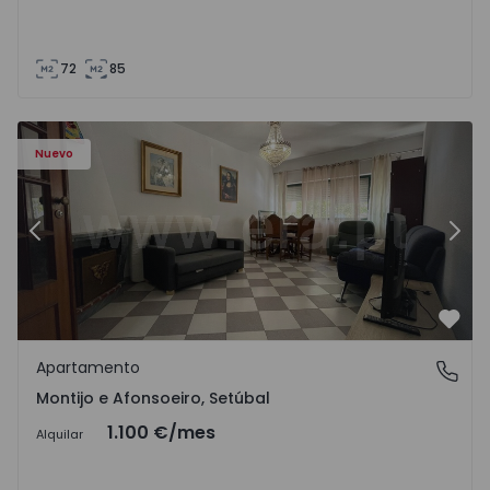
72
85
603 - 1
Apartamento T2 Montijo, Montijo e Afonsoeiro - 1575603 
Ap
Nuevo
Anterior
Sigu
Favo
Apartamento
Montijo e Afonsoeiro, Setúbal
Montijo e Afonsoeiro, Setúbal
1.100 €
/mes
Alquilar