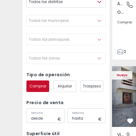
Todos los distritos
Apartamento
Odivelas
Odivelas, Lisboa
Todos los municipios
Comprar
Todas las parroquias
2
Todas las zonas
1
70
Vivienda Pareada T3 S
Vivienda P
82
Tipo de operación
Nuevo
1
Comprar
Alquilar
Traspaso
2
Precio de venta
Mínimo
Máximo
Fa
Superficie útil
Vivienda Pareada
Fernão F