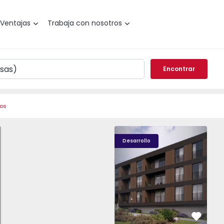
Ventajas
Trabaja con nosotros
Encontrar
ros
o T0 Paredes, Gandra - 1575265 - 1
Nova Caíde - 13
Nova Caíde - 1
Nova
Desarrollo
vorito
Favorit