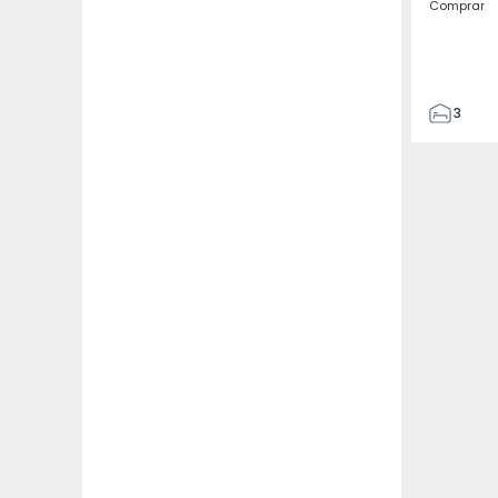
Comprar
3
4
433
2