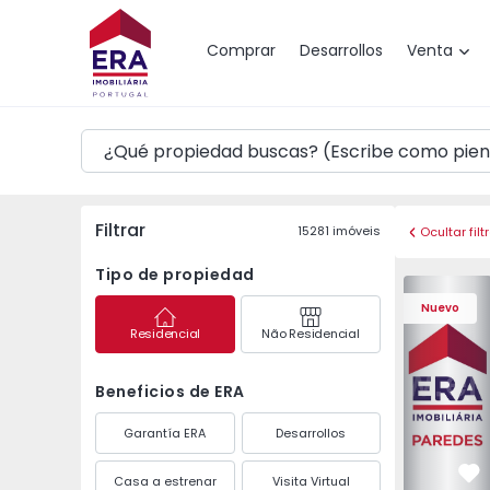
Mapa
Comprar
Desarrollos
Venta
Filtrar
15281
imóveis
Ocultar filt
Tipo de propiedad
Apartament
Nuevo
Residencial
Não Residencial
Beneficios de ERA
Garantía ERA
Desarrollos
Casa a estrenar
Visita Virtual
Fa