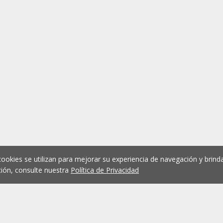
cookies se utilizan para mejorar su experiencia de navegación y brinda
ión, consulte nuestra
Política de Privacidad
1
2
3
4
5
...
1073
Anterior
Siguient