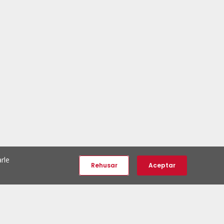
rle
Rehusar
Aceptar
e