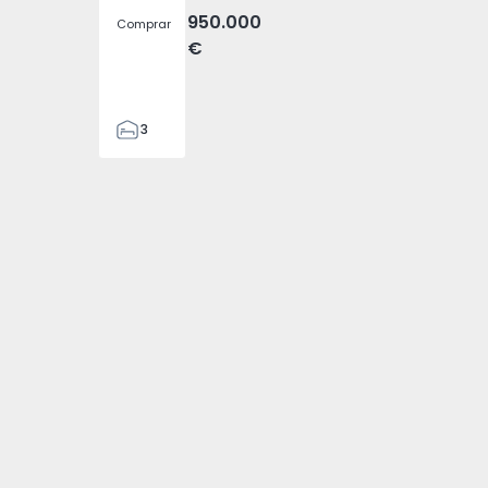
950.000
Comprar
€
3
4
476
4794 - 1
velha - 1574794 - 3
, Fajã da Ovelha - 1574794 - 4
a (Madeira), Fajã da Ovelha - 1574794 - 5
 T3 Calheta (Madeira), Fajã da Ovelha - 1574794 - 6
nda Pareada T3 Calheta (Madeira), Fajã da Ovelha - 1574794 
2