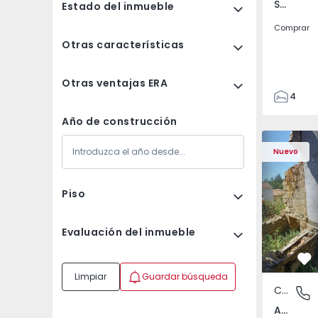
Santa Clara e Castelo Viegas, Coimbra
Estado del inmueble
Comprar
Otras características
Otras ventajas ERA
4
2
Año de construcción
150
Casa T2 com Terreno
Apartamen
165
Nuevo
88
1
Piso
Evaluación del inmueble
Fa
Limpiar
Guardar búsqueda
Casa
Abrunho
Abrunhosa do Mato, Mangualde