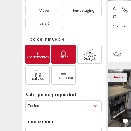
Apartamento
Gandra,
Video
Homestaging
Gandra, Porto
Inversión
Comprar
Tipo de inmueble
0
Fincas y
Apartamentos
Casas
Granjas
1
3
Apartamento T2 Odive
Apartament
Nuevo
Habitaciones
Edifícios
Subtipo de propiedad
Todos
Localización
Fa