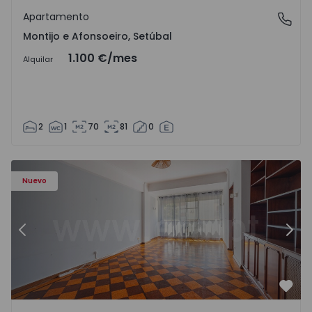
Apartamento
Montijo e Afonsoeiro, Setúbal
Montijo e Afonsoeiro, Setúbal
1.100 €
/mes
Alquilar
2
1
70
81
0
Apartamento T5 Lisboa, Olivais - 1575717 - 6
Ap
Nuevo
Anterior
Sigu
Favo