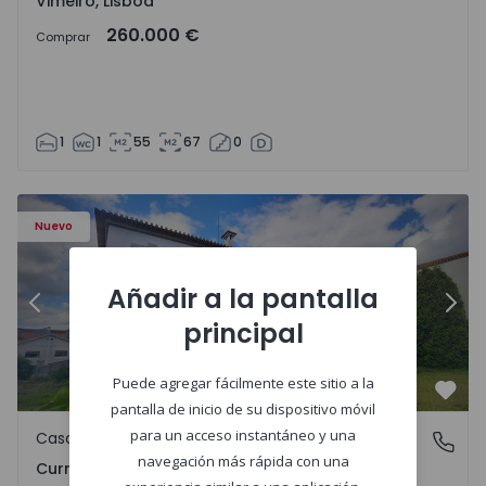
Vimeiro, Lisboa
260.000 €
Comprar
1
1
55
67
0
 1575650 - 17
Casa T7 Carregal do Sal, Currelos, Papízios e Sobral - 157
Ca
Nuevo
Añadir a la pantalla
Anterior
Sigu
principal
Puede agregar fácilmente este sitio a la
Favo
pantalla de inicio de su dispositivo móvil
para un acceso instantáneo y una
Casa
Currelos, Papízios e Sobral, Viseu
navegación más rápida con una
Currelos, Papízios e Sobral, Viseu