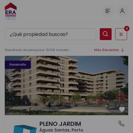
Inici
Menú
4
Filtros
Resultado de pesquisa
:
16108
imóveis
Más Recientes
PLENO JARDIM - 3
P
Desarrollo
Anterior
Sigu
Favo
PLENO JARDIM
Águas Santas, Porto
Águas Santas, Porto