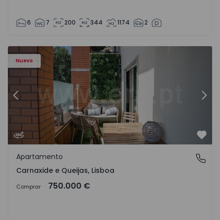
6
7
200
344
1174
2
9 - 19
Apartamento T3 Oeiras, Carnaxide e Queijas - 1524029 - 1
Ap
Nuevo
Anterior
Sigu
Favo
Apartamento
Carnaxide e Queijas, Lisboa
Carnaxide e Queijas, Lisboa
750.000 €
Comprar