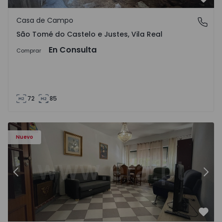
Favo
Casa de Campo
São Tomé do Castelo e Justes, Vila Real
São Tomé do Castelo e Justes, Vila Real
En Consulta
Comprar
72
85
603 - 1
Apartamento T2 Montijo, Montijo e Afonsoeiro - 1575603 
Ap
Nuevo
Anterior
Sigu
Favo