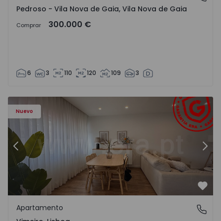
Pedroso - Vila Nova de Gaia, Vila Nova de Gaia
300.000 €
Comprar
6
3
110
120
109
3
Apartamento T1 Lourinhã, Vimeiro - 1575406 - 1
Ap
Nuevo
Anterior
Sigu
Favo
Apartamento
Vimeiro, Lisboa