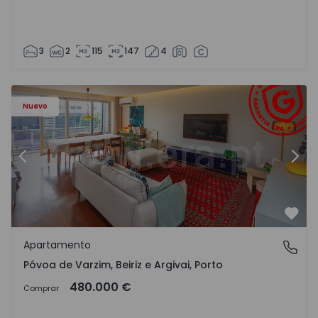
3
2
115
147
4
riz e Argivai - 1574602 - 20
Apartamento T3 Póvoa de Varzim, Póvoa de Varzim, Beiriz 
Ap
Nuevo
Anterior
Sigu
Favo
Apartamento
Póvoa de Varzim, Beiriz e Argivai, Porto
Póvoa de Varzim, Beiriz e Argivai, Porto
480.000 €
Comprar