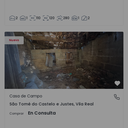
2
1
110
120
280
1
2
Casa Vila Real, São Tomé do Castelo e Justes - 1575189 - 1
Nuevo
Favo
Casa de Campo
São Tomé do Castelo e Justes, Vila Real
São Tomé do Castelo e Justes, Vila Real
En Consulta
Comprar