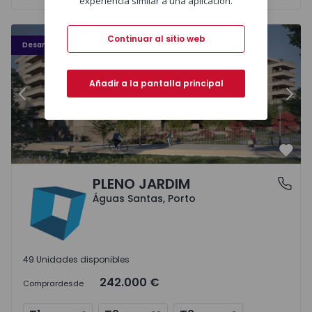
experiencia similar a una aplicación.
PLENO JARDIM - 3
P
Continuar al sitio web
Desarrollo
Añadir a la pantalla principal
Anterior
Sigu
Favo
PLENO JARDIM
Águas Santas, Porto
Águas Santas, Porto
49 Unidades disponibles
242.000 €
Comprar
desde