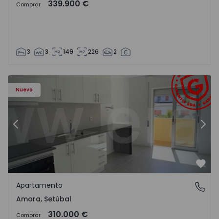
339.900 €
Comprar
3
3
149
226
2
Apartamento T2 Seixal, Amora - 1575805 - 8
Ap
Nuevo
Anterior
Sigu
Favo
Apartamento
Amora, Setúbal
Amora, Setúbal
310.000 €
Comprar