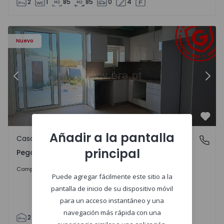
2
1
85
85
0
4
Casa T2 Abrantes, Pego - 1575171 - 9
Ca
Nuevo
Anterior
Sigu
Favo
Añadir a la pantalla
Casa
Pego, Abrantes
principal
Pego, Abrantes
175.000 €
Comprar
Puede agregar fácilmente este sitio a la
pantalla de inicio de su dispositivo móvil
para un acceso instantáneo y una
navegación más rápida con una
2
1
99
59
110
0