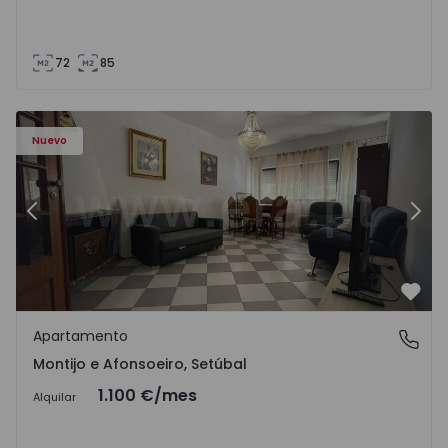
72
85
603 - 1
Apartamento T2 Montijo, Montijo e Afonsoeiro - 1575603 
Ap
Nuevo
Anterior
Sigu
Favo
Apartamento
Montijo e Afonsoeiro, Setúbal
Montijo e Afonsoeiro, Setúbal
1.100 €
/mes
Alquilar