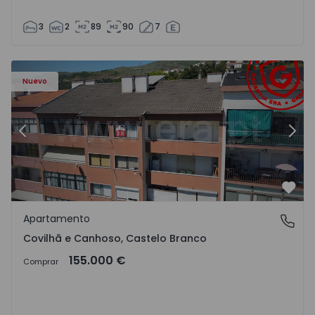
3
2
89
90
7
 - 18
Apartamento T2 Covilhã, Covilhã e Canhoso - 1497806 - 1
Ap
Nuevo
Anterior
Sigu
Favo
Apartamento
Covilhã e Canhoso, Castelo Branco
Covilhã e Canhoso, Castelo Branco
155.000 €
Comprar