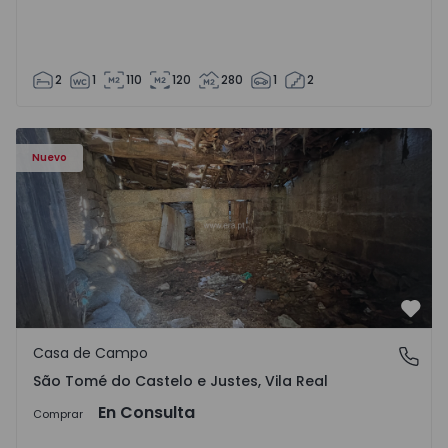
2
1
110
120
280
1
2
Casa Vila Real, São Tomé do Castelo e Justes - 1575189 - 1
Nuevo
Favo
Casa de Campo
São Tomé do Castelo e Justes, Vila Real
São Tomé do Castelo e Justes, Vila Real
En Consulta
Comprar