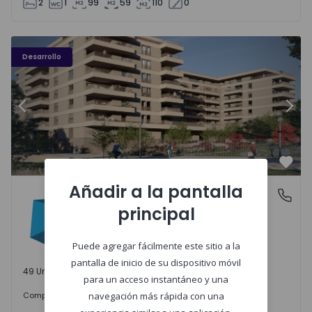
2
1
99
59
110
0
PLENO JARDIM - 3
P
Desarrollo
Anterior
Sigu
Favo
Añadir a la pantalla
PLENO JARDIM
Águas Santas, Porto
principal
Águas Santas, Porto
Puede agregar fácilmente este sitio a la
pantalla de inicio de su dispositivo móvil
49 Unidades disponibles
para un acceso instantáneo y una
242.000 €
Comprar
desde
navegación más rápida con una