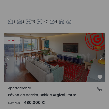
3
2
115
147
4
riz e Argivai - 1574602 - 20
Apartamento T3 Póvoa de Varzim, Póvoa de Varzim, Beiriz 
Ap
Nuevo
Anterior
Sigu
Favo
Apartamento
Póvoa de Varzim, Beiriz e Argivai, Porto
Póvoa de Varzim, Beiriz e Argivai, Porto
480.000 €
Comprar