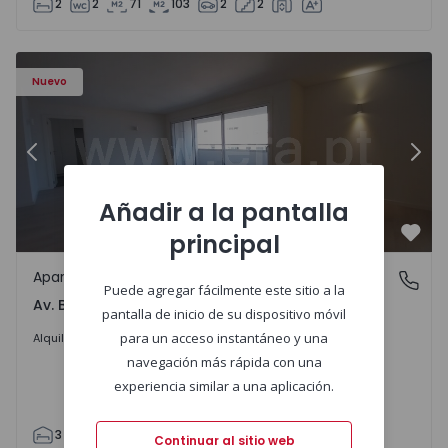
2
2
71
103
2
2
Apartamento T3 Porto, Av. Boavista - 1575472 - 5
Ap
Nuevo
Anterior
Sigu
Añadir a la pantalla
principal
Favo
Apartamento
Av. Boavista, Porto
Puede agregar fácilmente este sitio a la
Av. Boavista, Porto
pantalla de inicio de su dispositivo móvil
2.300 €
/mes
para un acceso instantáneo y una
Alquilar
navegación más rápida con una
experiencia similar a una aplicación.
3
2
132
142
2
4
Continuar al sitio web