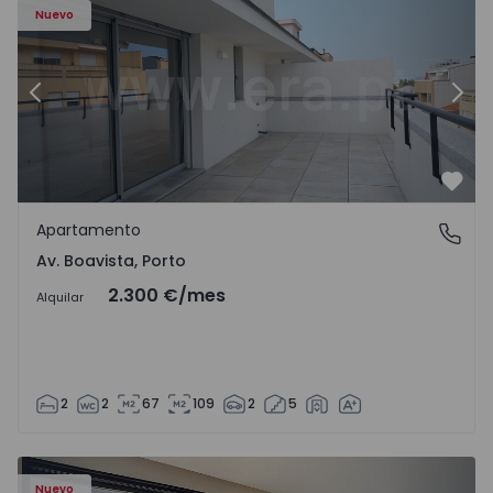
Nuevo
Anterior
Sigu
Favo
Apartamento
Av. Boavista, Porto
Av. Boavista, Porto
2.300 €
/mes
Alquilar
2
2
67
109
2
5
Nuevo