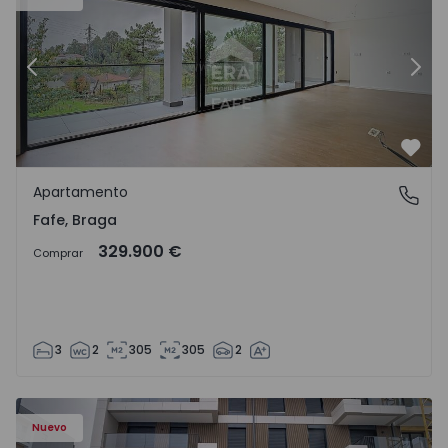
Anterior
Sigu
Favo
Apartamento
Fafe, Braga
Fafe, Braga
329.900 €
Comprar
3
2
305
305
2
Nuevo