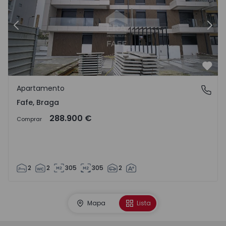
Anterior
Sigu
Favo
Apartamento
Fafe, Braga
Fafe, Braga
288.900 €
Comprar
2
2
305
305
2
Mapa
Lista