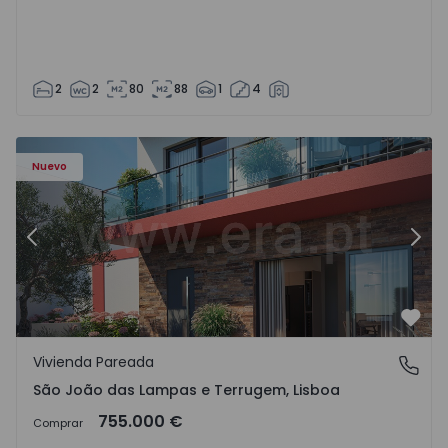
2
2
80
88
1
4
Nuevo
Anterior
Sigu
Favo
Vivienda Pareada
São João das Lampas e Terrugem, Lisboa
São João das Lampas e Terrugem, Lisboa
755.000 €
Comprar