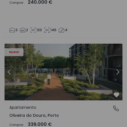
240.000 €
Comprar
3
2
120
146
4
- 1575522 - 8
Apartamento T2 Vila Nova de Gaia, Oliveira do Douro - 15
Ap
Nuevo
Anterior
Sigu
Favo
Apartamento
Oliveira do Douro, Porto
Oliveira do Douro, Porto
339.000 €
Comprar