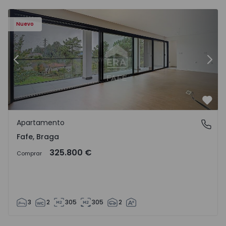
Nuevo
Anterior
Sigu
Favo
Apartamento
Fafe, Braga
Fafe, Braga
325.800 €
Comprar
3
2
305
305
2