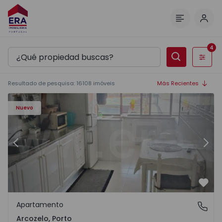
Inici
Menú
4
Filtros
Resultado de pesquisa
:
16108
imóveis
Más Recientes
5 - 11
Apartamento T1 Vila Nova de Gaia, Arcozelo - 1564635 - 3
Ap
Nuevo
Anterior
Sigu
Favo
Apartamento
Arcozelo, Porto
Arcozelo, Porto