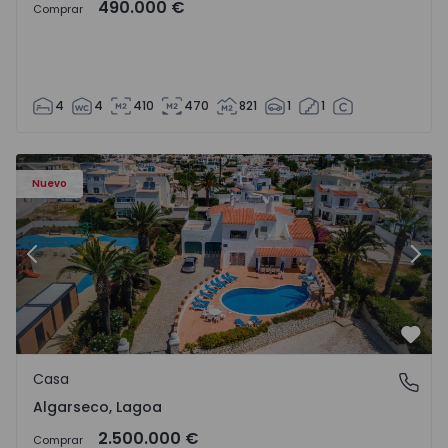
490.000 €
Comprar
4
4
410
470
821
1
1
Casa T6 Lagoa, Algarseco - 1523918 - 51
Ca
Nuevo
Anterior
Sigu
Favo
Casa
Algarseco, Lagoa
Algarseco, Lagoa
2.500.000 €
Comprar