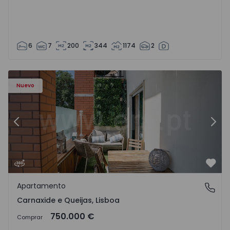
6
7
200
344
1174
2
9 - 20
Apartamento T3 Oeiras, Carnaxide e Queijas - 1524029 - 1
Ap
Nuevo
Anterior
Sigu
Favo
Apartamento
Carnaxide e Queijas, Lisboa
Carnaxide e Queijas, Lisboa
750.000 €
Comprar