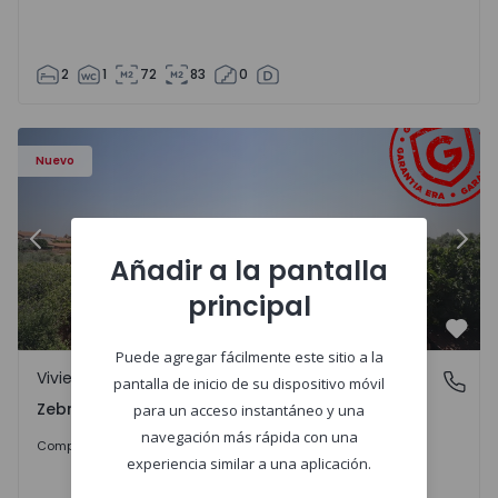
2
1
72
83
0
a - 1566201 - 43
Vivienda Adosada T4 Idanha-a-Nova, Zebreira e Segura - 
Vi
Nuevo
Anterior
Sigu
Añadir a la pantalla
principal
Favo
Puede agregar fácilmente este sitio a la
Vivienda Adosada
Zebreira e Segura, Castelo Branco
pantalla de inicio de su dispositivo móvil
Zebreira e Segura, Castelo Branco
para un acceso instantáneo y una
navegación más rápida con una
79.000 €
Comprar
experiencia similar a una aplicación.