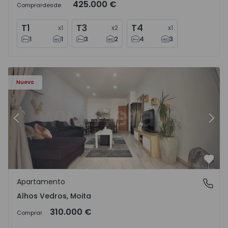
425.000 €
Comprar
desde
T1
T3
T4
x
1
x
2
x
1
1
1
3
2
4
3
Apartamento T2 Moita, Alhos Vedros - 1572464 - 1
Ap
Nuevo
Anterior
Sigu
Favo
Apartamento
Alhos Vedros, Moita
Alhos Vedros, Moita
310.000 €
Comprar