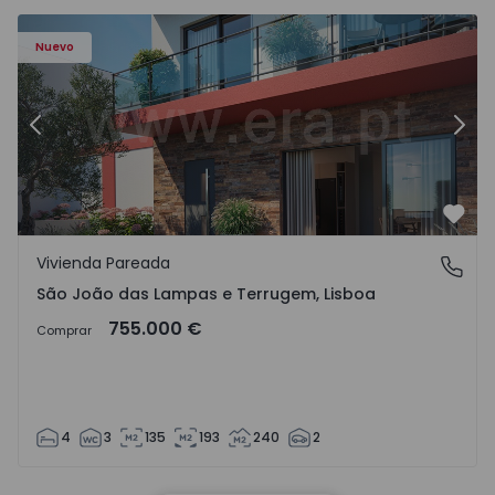
Nuevo
Anterior
Sigu
Favo
Vivienda Pareada
São João das Lampas e Terrugem, Lisboa
São João das Lampas e Terrugem, Lisboa
755.000 €
Comprar
4
3
135
193
240
2