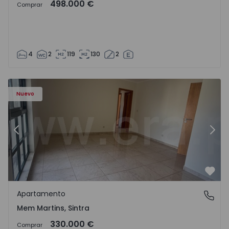
498.000 €
Comprar
4
2
119
130
2
8416 - 15
Apartamento T3 Sintra, Algueirão-Mem Martins - 1528416
Ap
Nuevo
Anterior
Sigu
Favo
Apartamento
Mem Martins, Sintra
Mem Martins, Sintra
330.000 €
Comprar