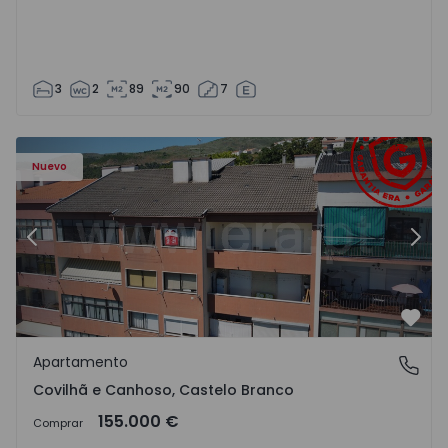
3
2
89
90
7
 - 18
Apartamento T2 Covilhã, Covilhã e Canhoso - 1497806 - 1
Ap
Nuevo
Anterior
Sigu
Favo
Apartamento
Covilhã e Canhoso, Castelo Branco
Covilhã e Canhoso, Castelo Branco
155.000 €
Comprar