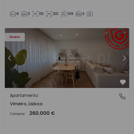
6
3
110
120
109
3
Apartamento T1 Lourinhã, Vimeiro - 1575406 - 1
Ap
Nuevo
Anterior
Sigu
Favo
Apartamento
Vimeiro, Lisboa
Vimeiro, Lisboa
260.000 €
Comprar