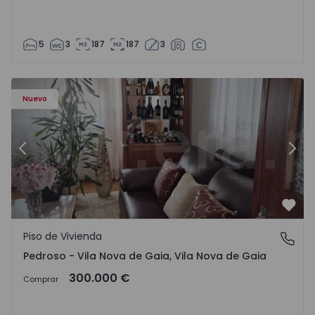
5
3
187
187
3
ezelo - 1575635 - 12
Piso de Vivienda T6 Vila Nova de Gaia, Pedroso e Seixezelo
Pi
Nuevo
Anterior
Sigu
Favo
Piso de Vivienda
Pedroso - Vila Nova de Gaia, Vila Nova de Gaia
Pedroso - Vila Nova de Gaia, Vila Nova de Gaia
300.000 €
Comprar