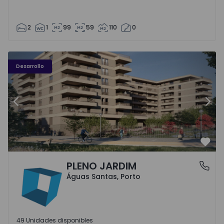
2
1
99
59
110
0
PLENO JARDIM - 3
P
Desarrollo
Anterior
Sigu
Favo
PLENO JARDIM
Águas Santas, Porto
Águas Santas, Porto
49 Unidades disponibles