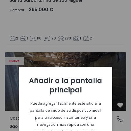
Santa Bárbara, Ilha de São Miguel
265.000 €
Comprar
2
1
110
120
280
1
2
Casa Vila Real, São Tomé do Castelo e Justes - 1575189 - 1
Nuevo
Añadir a la pantalla
principal
Puede agregar fácilmente este sitio a la
Favo
pantalla de inicio de su dispositivo móvil
para un acceso instantáneo y una
Casa de Campo
São Tomé do Castelo e Justes, Vila Real
navegación más rápida con una
São Tomé do Castelo e Justes, Vila Real