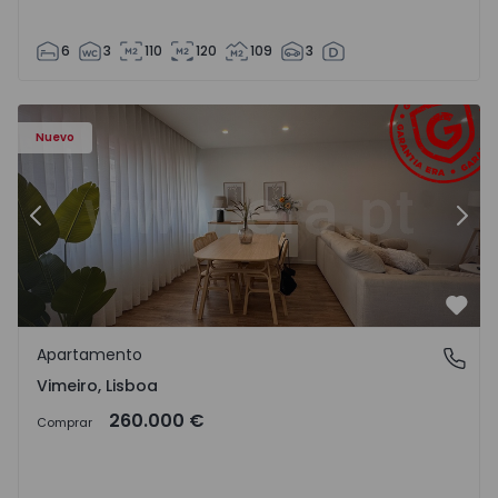
6
3
110
120
109
3
Apartamento T1 Lourinhã, Vimeiro - 1575406 - 1
Ap
Nuevo
Anterior
Sigu
Favo
Apartamento
Vimeiro, Lisboa
Vimeiro, Lisboa
260.000 €
Comprar