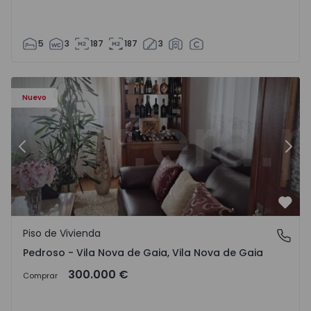
5
3
187
187
3
ezelo - 1575635 - 12
Piso de Vivienda T6 Vila Nova de Gaia, Pedroso e Seixezelo
Pi
Nuevo
Anterior
Sigu
Favo
Piso de Vivienda
Pedroso - Vila Nova de Gaia, Vila Nova de Gaia
Pedroso - Vila Nova de Gaia, Vila Nova de Gaia
300.000 €
Comprar