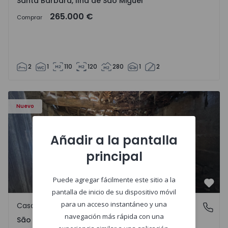
Santa Bárbara, Ilha de São Miguel
265.000 €
Comprar
2
1
110
120
280
1
2
Casa Vila Real, São Tomé do Castelo e Justes - 1575189 - 1
Nuevo
Añadir a la pantalla
principal
Puede agregar fácilmente este sitio a la
Favo
pantalla de inicio de su dispositivo móvil
para un acceso instantáneo y una
Casa de Campo
São Tomé do Castelo e Justes, Vila Real
navegación más rápida con una
São Tomé do Castelo e Justes, Vila Real