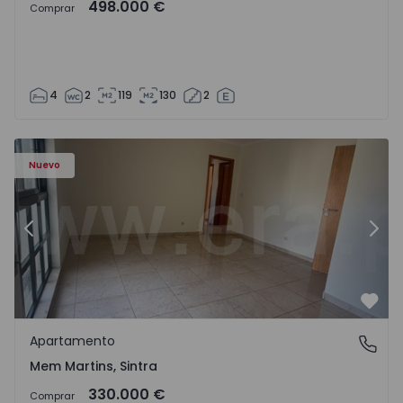
498.000 €
Comprar
4
2
119
130
2
8416 - 15
Apartamento T3 Sintra, Algueirão-Mem Martins - 1528416
Ap
Nuevo
Anterior
Sigu
Favo
Apartamento
Mem Martins, Sintra
Mem Martins, Sintra
330.000 €
Comprar