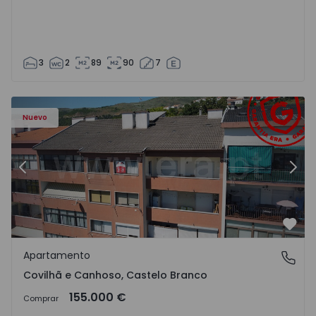
3
2
89
90
7
 - 18
Apartamento T2 Covilhã, Covilhã e Canhoso - 1497806 - 1
Ap
Nuevo
Anterior
Sigu
Favo
Apartamento
Covilhã e Canhoso, Castelo Branco
Covilhã e Canhoso, Castelo Branco
155.000 €
Comprar