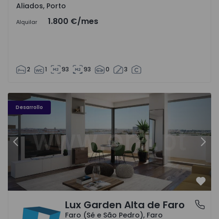
Aliados, Porto
1.800 €
/mes
Alquilar
2
1
93
93
0
3
Desarrollo
Anterior
Sigu
Favo
Lux Garden Alta de Faro
Faro (Sé e São Pedro), Faro
Faro (Sé e São Pedro), Faro