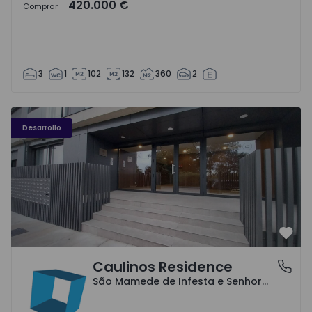
420.000 €
Comprar
3
1
102
132
360
2
Caulinos Residence - 1
Desarrollo
Favo
Caulinos Residence
São Mamede de Infesta e Senhora da Hora, Porto
São Mamede de Infesta e Senhora da Hora, Porto