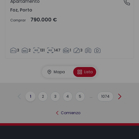
Apartamento
Foz, Porto
Foz, Porto
790.000 €
Comprar
3
2
131
147
1
3
Mapa
Lista
1
2
3
4
5
...
1074
Anterior
Siguient
Comienzo