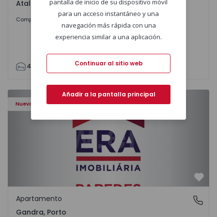
pantalla de inicio de su dispositivo móvil
Atalaia e Alto Estanqueiro-Jardia, Setúbal
para un acceso instantáneo y una
699.000 €
Comprar
navegación más rápida con una
experiencia similar a una aplicación.
Continuar al sitio web
4
2
110
295
7500
0
Apartamento T0 Paredes, Gandra - 1575265 - 1
Añadir a la pantalla principal
Nuevo
Favo
Apartamento
Gandra, Porto
Gandra, Porto