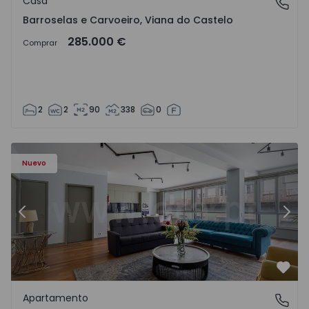
Casa
Barroselas e Carvoeiro, Viana do Castelo
Barroselas e Carvoeiro, Viana do Castelo
285.000 €
Comprar
2
2
90
338
0
Apartamento T2 Porto, Aliados - 1574582 - 4
Ap
Nuevo
Anterior
Sigu
Favo
Apartamento
Aliados, Porto