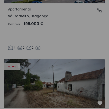
Favo
Apartamento
Sá Carneiro, Bragança
Sá Carneiro, Bragança
195.000 €
Comprar
4
2
2
Apartamento T3 Salvaterra de Magos, Marinhais - 157486
Nuevo
Favo