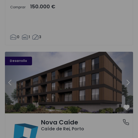
150.000 €
Comprar
0
1
3
Nova Caíde - 1
No
Desarrollo
Anterior
Sigu
Favo
Nova Caíde
Caíde de Rei, Porto
Caíde de Rei, Porto