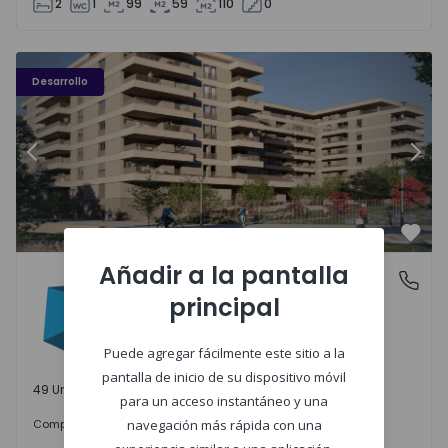
2
1
99
59
110
0
PLENO JARDIM - 3
P
Desarrollo
Anterior
Sigu
Favo
Añadir a la pantalla
PLENO JARDIM
Águas Santas, Porto
principal
Águas Santas, Porto
Puede agregar fácilmente este sitio a la
pantalla de inicio de su dispositivo móvil
49 Unidades disponibles
para un acceso instantáneo y una
242.000 €
Comprar
desde
navegación más rápida con una