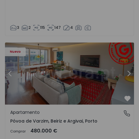
3
2
115
147
4
riz e Argivai - 1574602 - 20
Apartamento T3 Póvoa de Varzim, Póvoa de Varzim, Beiriz 
Ap
Nuevo
Anterior
Sigu
Favo
Apartamento
Póvoa de Varzim, Beiriz e Argivai, Porto
Póvoa de Varzim, Beiriz e Argivai, Porto
480.000 €
Comprar