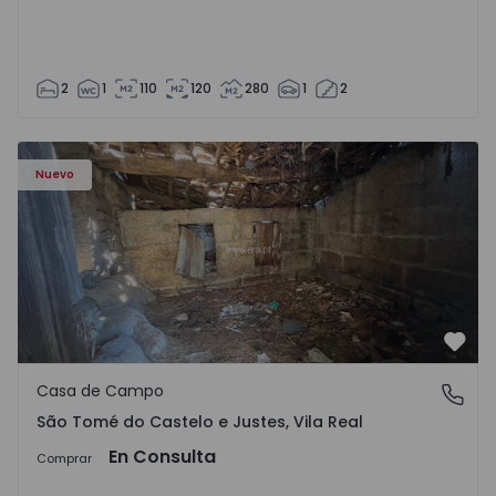
2
1
110
120
280
1
2
Casa Vila Real, São Tomé do Castelo e Justes - 1575189 - 1
Nuevo
Favo
Casa de Campo
São Tomé do Castelo e Justes, Vila Real
São Tomé do Castelo e Justes, Vila Real
En Consulta
Comprar