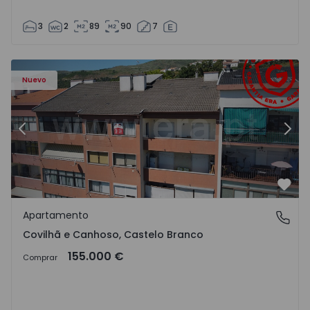
3
2
89
90
7
 - 18
Apartamento T2 Covilhã, Covilhã e Canhoso - 1497806 - 1
Ap
Nuevo
Anterior
Sigu
Favo
Apartamento
Covilhã e Canhoso, Castelo Branco
Covilhã e Canhoso, Castelo Branco
155.000 €
Comprar