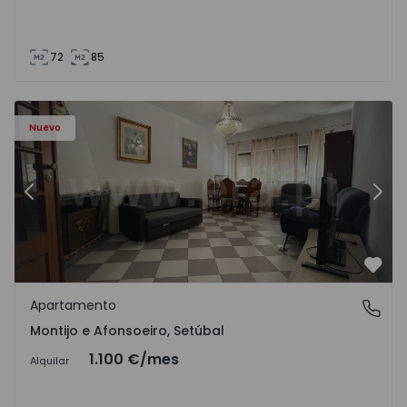
72
85
603 - 1
Apartamento T2 Montijo, Montijo e Afonsoeiro - 1575603 
Ap
Nuevo
Anterior
Sigu
Favo
Apartamento
Montijo e Afonsoeiro, Setúbal
Montijo e Afonsoeiro, Setúbal
1.100 €
/mes
Alquilar