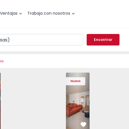
Ventajas
Trabaja con nosotros
Encontrar
ros
de Varzim, Póvoa de Varzim, Beiriz e Argivai - 1574602 - 2
o T3 Póvoa de Varzim, Póvoa de Varzim, Beiriz e Argivai - 
Apartamento T3 Póvoa de Varzim, Póvoa de Varzim, Beiriz e 
Apartamento T3 Póvoa de Varzim, Póvoa de Varzim
Apartamento T4 Cascais, São Domingos 
Apartamento T3 Póvoa de Varzim, Póvoa
Apartamento T4 Cascais, São
Apartamento T3 Póvoa de Va
Apartamento T4 Ca
Apartamento T3 
Apartam
Apart
Nuevo
vorito
Favorito