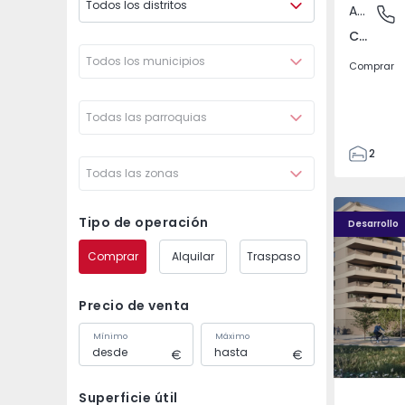
Todos los distritos
Apartamento
Covilhã
Covilhã e Canhoso, Castelo Branco
Todos los municipios
Comprar
Todas las parroquias
2
Todas las zonas
1
85
PLENO JARDIM - 4
PLENO JAR
85
Tipo de operación
Desarrollo
0
Comprar
Alquilar
Traspaso
4
Precio de venta
Mínimo
Máximo
Superficie útil
Águas S