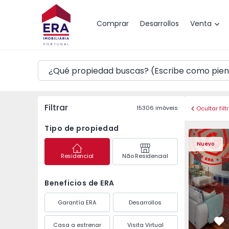
Mapa
Comprar
Desarrollos
Venta
Filtrar
15306
imóveis
Ocultar filt
Tipo de propiedad
Apartamento T3 Póvoa 
Apartament
Nuevo
Residencial
Não Residencial
Beneficios de ERA
Garantía ERA
Desarrollos
Casa a estrenar
Visita Virtual
Fa