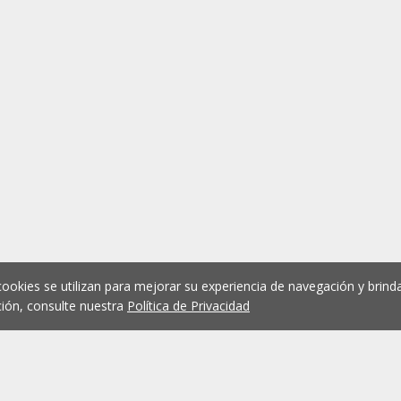
cookies se utilizan para mejorar su experiencia de navegación y brinda
ión, consulte nuestra
Política de Privacidad
1
2
3
4
5
...
1075
Anterior
Siguient