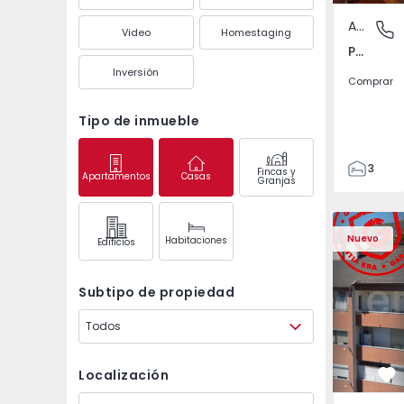
Apartamento
Póvoa de
Video
Homestaging
Póvoa de Varzim, Beiriz e Argivai, Porto
Inversión
Comprar
Tipo de inmueble
3
Fincas y
Apartamentos
Casas
Granjas
3
138
Apartamento T2 Covil
Apartament
153
Nuevo
Habitaciones
Edifícios
2
Subtipo de propiedad
Todos
Localización
Fa