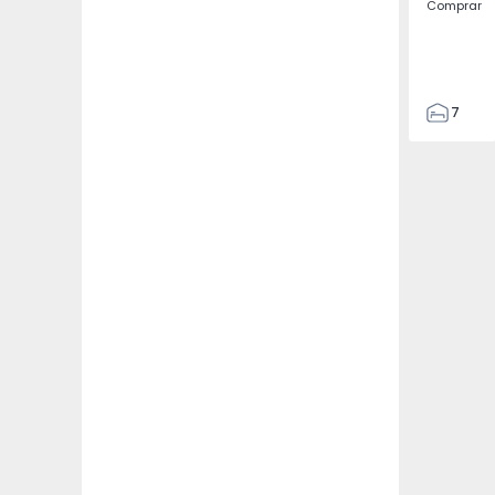
Comprar
7
3
122
186
2673
1