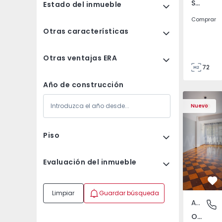
São Tomé do Castelo e Justes, Vila Real
Estado del inmueble
Comprar
Otras características
Otras ventajas ERA
72
85
Año de construcción
Apartamento T5 Lisboa
Apartament
Nuevo
Piso
Evaluación del inmueble
Fa
Limpiar
Guardar búsqueda
Apartamento
Olivais,
Olivais, Lisboa