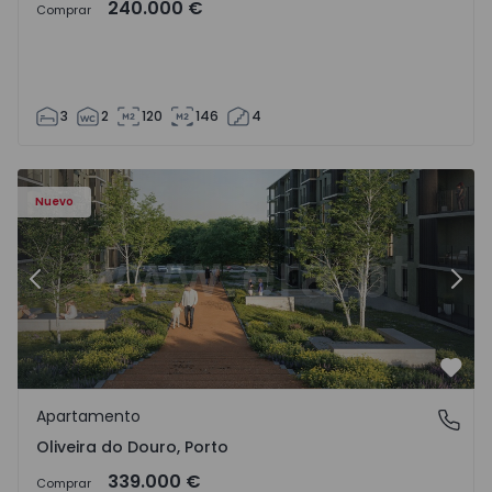
240.000 €
Comprar
3
2
120
146
4
- 1575522 - 8
Apartamento T2 Vila Nova de Gaia, Oliveira do Douro - 15
Ap
Nuevo
Anterior
Sigu
Favo
Apartamento
Oliveira do Douro, Porto
Oliveira do Douro, Porto
339.000 €
Comprar