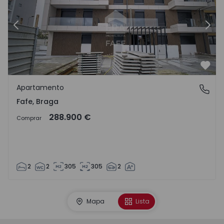
Anterior
Sigu
Favo
Apartamento
Fafe, Braga
Fafe, Braga
288.900 €
Comprar
2
2
305
305
2
Mapa
Lista