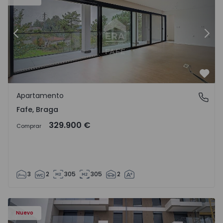
Anterior
Sigu
Favo
Apartamento
Fafe, Braga
Fafe, Braga
329.900 €
Comprar
3
2
305
305
2
Nuevo