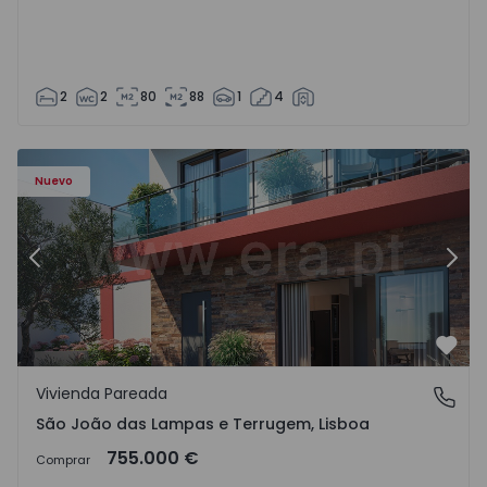
2
2
80
88
1
4
Nuevo
Anterior
Sigu
Favo
Vivienda Pareada
São João das Lampas e Terrugem, Lisboa
São João das Lampas e Terrugem, Lisboa
755.000 €
Comprar