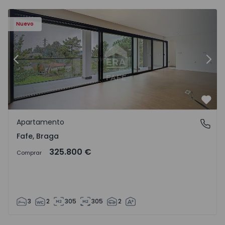
Nuevo
Anterior
Sigu
Favo
Apartamento
Fafe, Braga
Fafe, Braga
325.800 €
Comprar
3
2
305
305
2