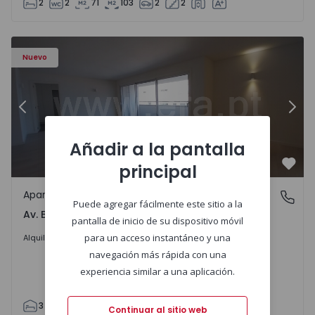
2
2
71
103
2
2
Apartamento T3 Porto, Av. Boavista - 1575472 - 5
Ap
Nuevo
Anterior
Sigu
Añadir a la pantalla
principal
Favo
Apartamento
Av. Boavista, Porto
Puede agregar fácilmente este sitio a la
Av. Boavista, Porto
pantalla de inicio de su dispositivo móvil
2.300 €
/mes
para un acceso instantáneo y una
Alquilar
navegación más rápida con una
experiencia similar a una aplicación.
3
2
132
142
2
4
Continuar al sitio web