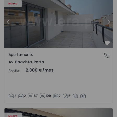
Nuevo
Anterior
Sigu
Favo
Apartamento
Av. Boavista, Porto
Av. Boavista, Porto
2.300 €
/mes
Alquilar
2
2
67
109
2
5
Nuevo