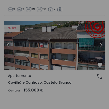
3
2
89
90
7
 - 18
Apartamento T2 Covilhã, Covilhã e Canhoso - 1497806 - 1
Ap
Nuevo
Anterior
Sigu
Favo
Apartamento
Covilhã e Canhoso, Castelo Branco
Covilhã e Canhoso, Castelo Branco
155.000 €
Comprar