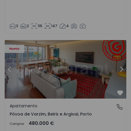
3
2
115
147
4
riz e Argivai - 1574602 - 20
Apartamento T3 Póvoa de Varzim, Póvoa de Varzim, Beiriz 
Ap
Nuevo
Anterior
Sigu
Favo
Apartamento
Póvoa de Varzim, Beiriz e Argivai, Porto
Póvoa de Varzim, Beiriz e Argivai, Porto
480.000 €
Comprar