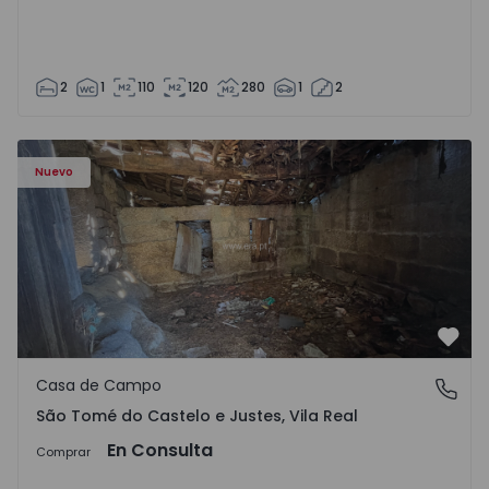
2
1
110
120
280
1
2
Casa Vila Real, São Tomé do Castelo e Justes - 1575189 - 1
Nuevo
Favo
Casa de Campo
São Tomé do Castelo e Justes, Vila Real
São Tomé do Castelo e Justes, Vila Real
En Consulta
Comprar