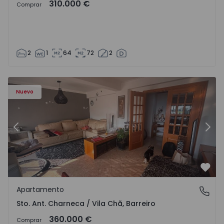
310.000 €
Comprar
2
1
64
72
2
 - 1573477 - 11
Apartamento T3 Barreiro, Santo António da Charneca - 1
Ap
Nuevo
Anterior
Sigu
Favo
Apartamento
Sto. Ant. Charneca / Vila Chã, Barreiro
Sto. Ant. Charneca / Vila Chã, Barreiro
360.000 €
Comprar