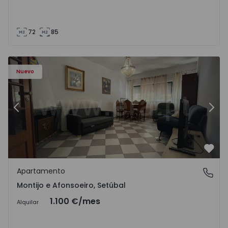
72
85
603 - 1
Apartamento T2 Montijo, Montijo e Afonsoeiro - 1575603 
Ap
Nuevo
Anterior
Sigu
Favo
Apartamento
Montijo e Afonsoeiro, Setúbal
Montijo e Afonsoeiro, Setúbal
1.100 €
/mes
Alquilar