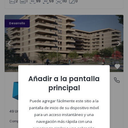
2
1
99
59
110
0
PLENO JARDIM - 3
P
Desarrollo
Anterior
Sigu
Favo
Añadir a la pantalla
PLENO JARDIM
Águas Santas, Porto
principal
Águas Santas, Porto
Puede agregar fácilmente este sitio a la
pantalla de inicio de su dispositivo móvil
49 Unidades disponibles
para un acceso instantáneo y una
242.000 €
Comprar
desde
navegación más rápida con una