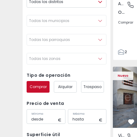
Todos los distritos
Apartamento
Odivelas
Odivelas, Lisboa
Todos los municipios
Comprar
Todas las parroquias
2
Todas las zonas
1
70
Vivienda Pareada T3 S
Vivienda P
82
Tipo de operación
Nuevo
1
Comprar
Alquilar
Traspaso
2
Precio de venta
Mínimo
Máximo
Fa
Superficie útil
Vivienda Pareada
Fernão F