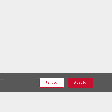
rle
Rehusar
Aceptar
e