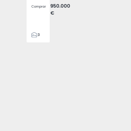
950.000
Comprar
€
3
4
476
4794 - 1
velha - 1574794 - 3
, Fajã da Ovelha - 1574794 - 4
a (Madeira), Fajã da Ovelha - 1574794 - 5
 T3 Calheta (Madeira), Fajã da Ovelha - 1574794 - 6
nda Pareada T3 Calheta (Madeira), Fajã da Ovelha - 1574794 
2