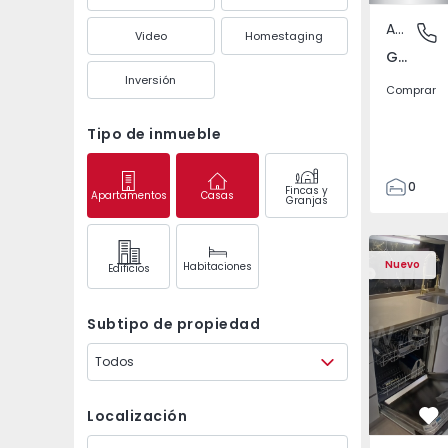
Apartamento
Gandra,
Video
Homestaging
Gandra, Porto
Inversión
Comprar
Tipo de inmueble
0
Fincas y
Apartamentos
Casas
Granjas
1
3
Apartamento T2 Odive
Apartament
Nuevo
Habitaciones
Edifícios
Subtipo de propiedad
Todos
Localización
Fa