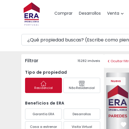
Mapa
Comprar
Desarrollos
Venta
Filtrar
15282
imóveis
Ocultar filt
Tipo de propiedad
Apartament
Nuevo
Residencial
Não Residencial
Beneficios de ERA
Garantía ERA
Desarrollos
Casa a estrenar
Visita Virtual
Fa