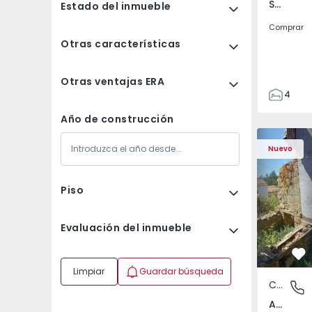
Santa Clara e Castelo Viegas, Coimbra
Estado del inmueble
Comprar
Otras características
Otras ventajas ERA
4
2
Año de construcción
150
Casa T2 com Terreno
Apartamen
165
Nuevo
88
1
Piso
Evaluación del inmueble
Fa
Limpiar
Guardar búsqueda
Casa
Abrunho
Abrunhosa do Mato, Mangualde