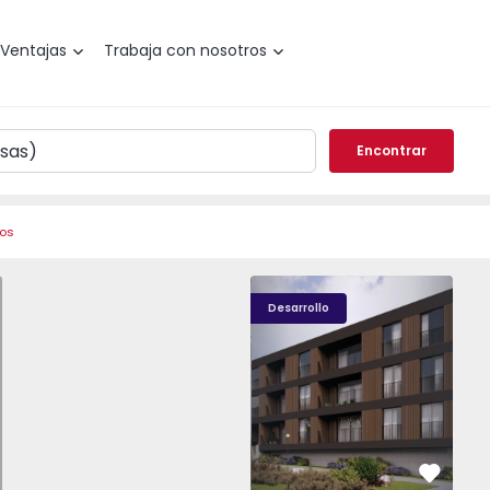
Ventajas
Trabaja con nosotros
Encontrar
ros
o T0 Paredes, Gandra - 1575265 - 1
Nova Caíde - 13
Nova Caíde - 1
Nova
Desarrollo
vorito
Favorit