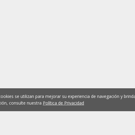
cookies se utilizan para mejorar su experiencia de navegación y brinda
ión, consulte nuestra
Política de Privacidad
1
2
3
4
5
...
1073
Anterior
Siguient