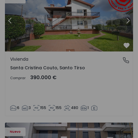
Anterior
Sigu
Favo
Vivienda
Santa Cristina Couto, Santo Tirso
Santa Cristina Couto, Santo Tirso
390.000 €
Comprar
6
3
155
155
480
1
Nuevo