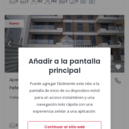
3
2
132
142
2
3
Nuevo
Anterior
Sigu
Añadir a la pantalla
principal
Favo
Apartamento
Fafe, Braga
Puede agregar fácilmente este sitio a la
Fafe, Braga
pantalla de inicio de su dispositivo móvil
325.800 €
para un acceso instantáneo y una
Comprar
navegación más rápida con una
experiencia similar a una aplicación.
3
2
305
305
2
Continuar al sitio web