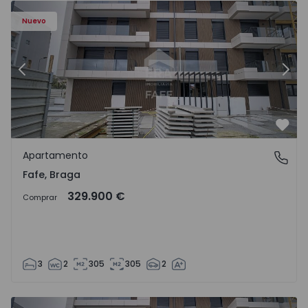
Nuevo
Anterior
Sigu
Favo
Apartamento
Fafe, Braga
Fafe, Braga
329.900 €
Comprar
3
2
305
305
2