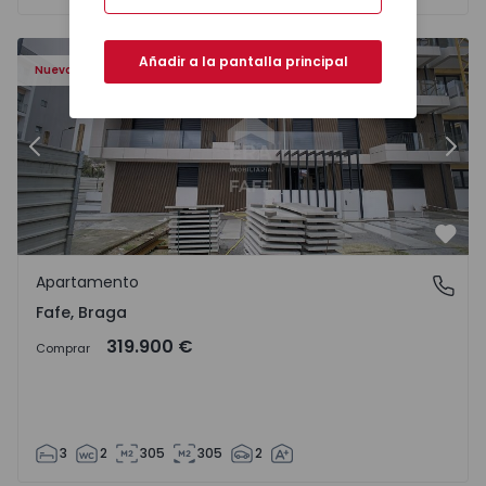
Añadir a la pantalla principal
Nuevo
Anterior
Sigu
Favo
Apartamento
Fafe, Braga
Fafe, Braga
319.900 €
Comprar
3
2
305
305
2