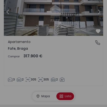
Anterior
Sigu
Favo
Apartamento
Fafe, Braga
Fafe, Braga
317.900 €
Comprar
3
2
305
305
2
Mapa
Lista