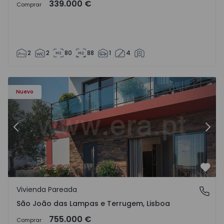
339.000 €
Comprar
2
2
80
88
1
4
Nuevo
Anterior
Sigu
Favo
Vivienda Pareada
São João das Lampas e Terrugem, Lisboa
São João das Lampas e Terrugem, Lisboa
755.000 €
Comprar