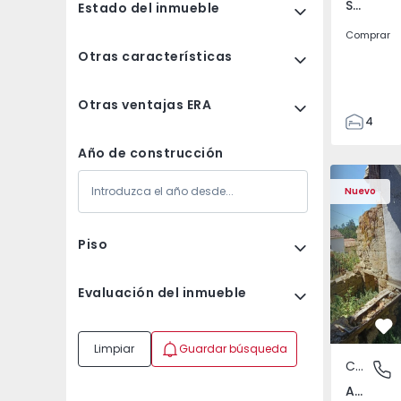
Santa Clara e Castelo Viegas, Coimbra
Estado del inmueble
Comprar
Otras características
Otras ventajas ERA
4
2
Año de construcción
150
Casa T2 com Terreno
Apartamen
165
Nuevo
88
1
Piso
Evaluación del inmueble
Fa
Limpiar
Guardar búsqueda
Casa
Abrunho
Abrunhosa do Mato, Mangualde