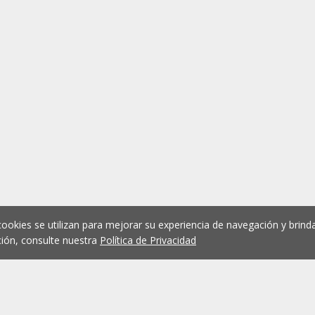
cookies se utilizan para mejorar su experiencia de navegación y brinda
ión, consulte nuestra
Política de Privacidad
1
2
3
4
5
...
1074
Anterior
Siguient