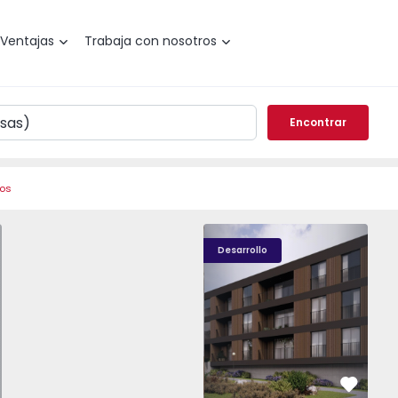
Ventajas
Trabaja con nosotros
Encontrar
ros
o T0 Paredes, Gandra - 1575265 - 1
Nova Caíde - 13
Nova Caíde - 1
Nova
Desarrollo
vorito
Favorit