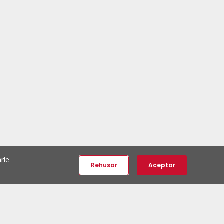
rle
Rehusar
Aceptar
e