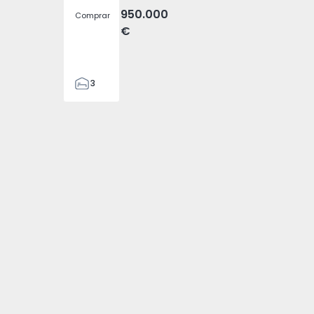
950.000
Comprar
€
3
4
476
4794 - 1
velha - 1574794 - 3
, Fajã da Ovelha - 1574794 - 4
a (Madeira), Fajã da Ovelha - 1574794 - 5
 T3 Calheta (Madeira), Fajã da Ovelha - 1574794 - 6
nda Pareada T3 Calheta (Madeira), Fajã da Ovelha - 1574794 
2