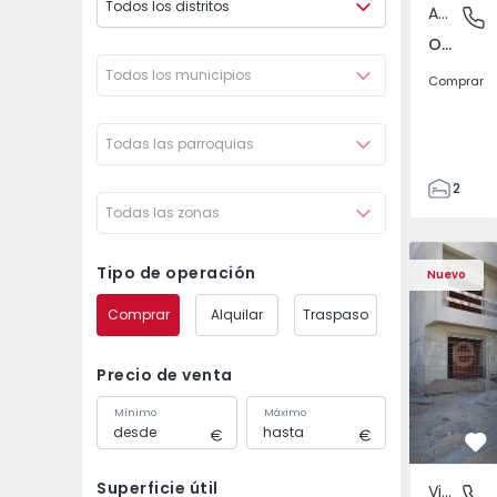
Todos los distritos
Apartamento
Odivelas
Odivelas, Lisboa
Todos los municipios
Comprar
Todas las parroquias
2
Todas las zonas
1
70
Vivienda Pareada T3 S
Vivienda P
82
Tipo de operación
Nuevo
1
Comprar
Alquilar
Traspaso
2
Precio de venta
Mínimo
Máximo
Fa
Superficie útil
Vivienda Pareada
Fernão F