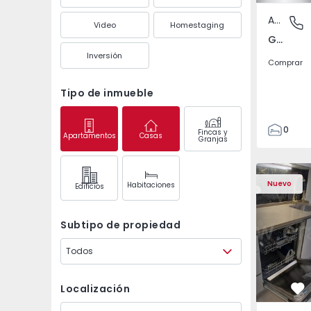
Apartamento
Gandra,
Video
Homestaging
Gandra, Porto
Inversión
Comprar
Tipo de inmueble
0
Fincas y
Apartamentos
Casas
Granjas
1
3
Apartamento T2 Odive
Apartament
Nuevo
Habitaciones
Edifícios
Subtipo de propiedad
Todos
Localización
Fa