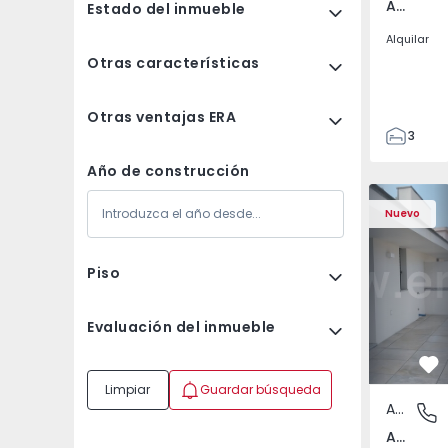
Av. Boavista, Porto
Estado del inmueble
Alquilar
Otras características
Otras ventajas ERA
3
2
Año de construcción
132
Apartamento T2 Porto,
Apartament
142
Nuevo
2
3
Piso
Evaluación del inmueble
Fa
Limpiar
Guardar búsqueda
Apartamento
Av. Boav
Av. Boavista, Porto