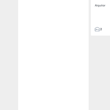
Alquilar
2
2
67
109
2
5