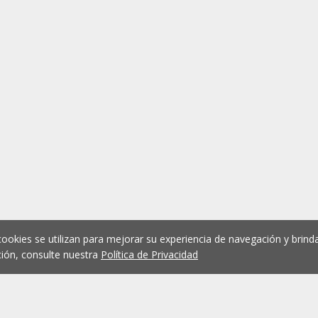
cookies se utilizan para mejorar su experiencia de navegación y brinda
ión, consulte nuestra
Política de Privacidad
1
2
3
4
5
...
1079
Anterior
Siguient