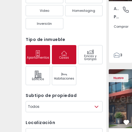
Apartamento
Pedrouç
Video
Homestaging
Pedrouços, Porto
Inversión
Comprar
Tipo de inmueble
3
Fincas y
Apartamentos
Casas
Granjas
1
105
122
Nuevo
Habitaciones
Edifícios
1
-1
Subtipo de propiedad
Todos
Localización
Fa