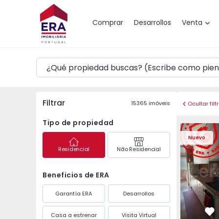
Mapa
Comprar
Desarrollos
Venta
Filtrar
15365
imóveis
Ocultar filt
Tipo de propiedad
Apartamento T3 Maia,
Apartament
Nuevo
Residencial
Não Residencial
Beneficios de ERA
Garantía ERA
Desarrollos
Casa a estrenar
Visita Virtual
Fa