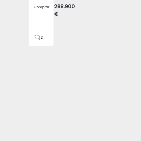
288.900
Comprar
€
2
2
305
305
2