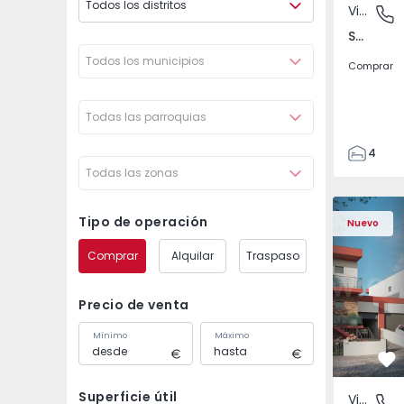
Todos los distritos
Vivienda Pareada
São Joã
São João das Lampas e Terrugem, Lisboa
Todos los municipios
Comprar
Todas las parroquias
4
Todas las zonas
3
135
Vivienda Pareada T4 
Vivienda P
193
Tipo de operación
Nuevo
240
Comprar
Alquilar
Traspaso
2
Precio de venta
Mínimo
Máximo
Fa
Superficie útil
Vivienda Pareada
São Joã