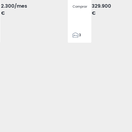
2.300
/mes
329.900
Comprar
€
€
3
2
305
305
2