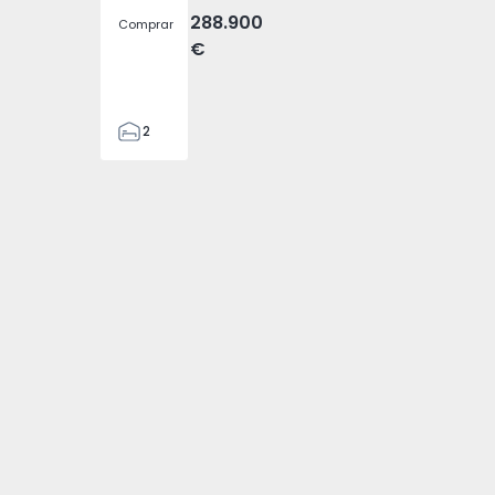
288.900
Comprar
€
2
2
305
305
2