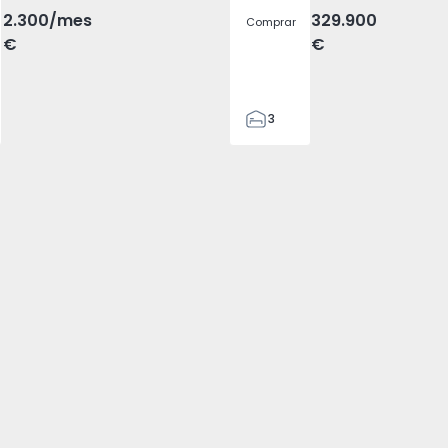
2.300
/mes
329.900
Comprar
€
€
3
2
305
305
2