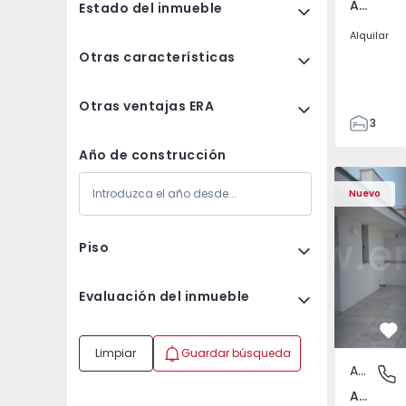
Av. Boavista, Porto
Estado del inmueble
Alquilar
Otras características
Otras ventajas ERA
3
2
Año de construcción
132
Apartamento T2 Porto,
Apartament
142
Nuevo
2
3
Piso
Evaluación del inmueble
Fa
Limpiar
Guardar búsqueda
Apartamento
Av. Boav
Av. Boavista, Porto