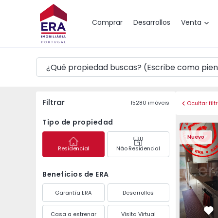
Mapa
Comprar
Desarrollos
Venta
Filtrar
15280
imóveis
Ocultar filt
Tipo de propiedad
Apartamento T3 Maia,
Apartament
Nuevo
Residencial
Não Residencial
Beneficios de ERA
Garantía ERA
Desarrollos
Casa a estrenar
Visita Virtual
Fa