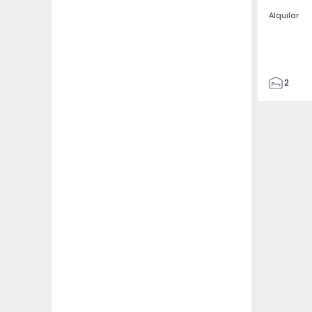
Alquilar
2
2
67
109
2
5