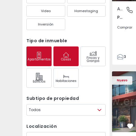
Apartamento
Pedrouç
Video
Homestaging
Pedrouços, Porto
Inversión
Comprar
Tipo de inmueble
3
Fincas y
Apartamentos
Casas
Granjas
1
105
122
Nuevo
Habitaciones
Edifícios
1
-1
Subtipo de propiedad
Todos
Localización
Fa