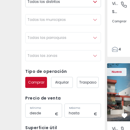
Todos los distritos
Vivienda Pareada
São Joã
São João das Lampas e Terrugem, Lisboa
Todos los municipios
Comprar
Todas las parroquias
4
Todas las zonas
3
135
Vivienda Pareada T4 
Vivienda P
193
Tipo de operación
Nuevo
240
Comprar
Alquilar
Traspaso
2
Precio de venta
Mínimo
Máximo
Fa
Superficie útil
Vivienda Pareada
São Joã