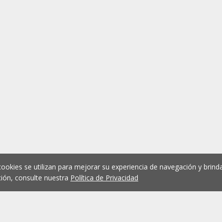
cookies se utilizan para mejorar su experiencia de navegación y brinda
ión, consulte nuestra
Política de Privacidad
1
2
3
4
5
...
1073
Anterior
Siguient