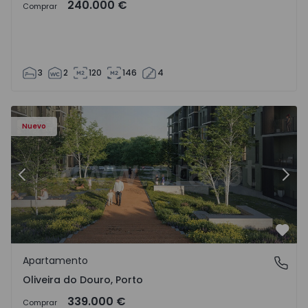
240.000 €
Comprar
3
2
120
146
4
- 1575522 - 8
Apartamento T2 Vila Nova de Gaia, Oliveira do Douro - 15
Ap
Nuevo
Anterior
Sigu
Favo
Apartamento
Oliveira do Douro, Porto
Oliveira do Douro, Porto
339.000 €
Comprar