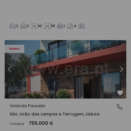
2
2
80
88
1
4
Nuevo
Anterior
Sigu
Favo
Vivienda Pareada
São João das Lampas e Terrugem, Lisboa
São João das Lampas e Terrugem, Lisboa
755.000 €
Comprar