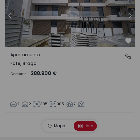
Anterior
Sigu
Favo
Apartamento
Fafe, Braga
Fafe, Braga
288.900 €
Comprar
2
2
305
305
2
Mapa
Lista