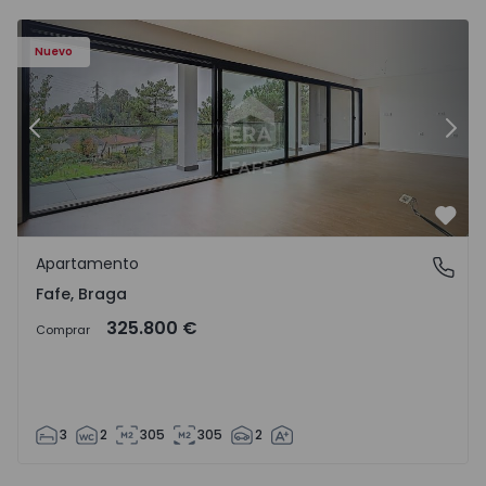
Nuevo
Anterior
Sigu
Favo
Apartamento
Fafe, Braga
Fafe, Braga
325.800 €
Comprar
3
2
305
305
2