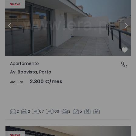
Nuevo
Anterior
Sigu
Favo
Apartamento
Av. Boavista, Porto
Av. Boavista, Porto
2.300 €
/mes
Alquilar
2
2
67
109
2
5
Nuevo