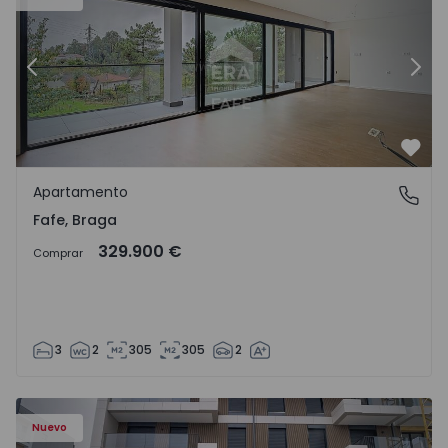
Anterior
Sigu
Favo
Apartamento
Fafe, Braga
Fafe, Braga
329.900 €
Comprar
3
2
305
305
2
Nuevo