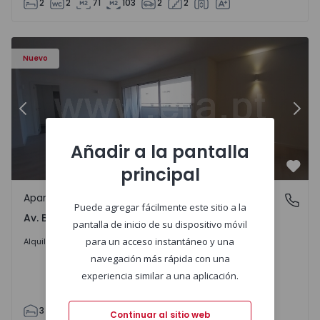
2
2
71
103
2
2
Apartamento T3 Porto, Av. Boavista - 1575472 - 5
Ap
Nuevo
Anterior
Sigu
Añadir a la pantalla
principal
Favo
Apartamento
Av. Boavista, Porto
Puede agregar fácilmente este sitio a la
Av. Boavista, Porto
pantalla de inicio de su dispositivo móvil
2.300 €
/mes
para un acceso instantáneo y una
Alquilar
navegación más rápida con una
experiencia similar a una aplicación.
3
2
132
142
2
4
Continuar al sitio web