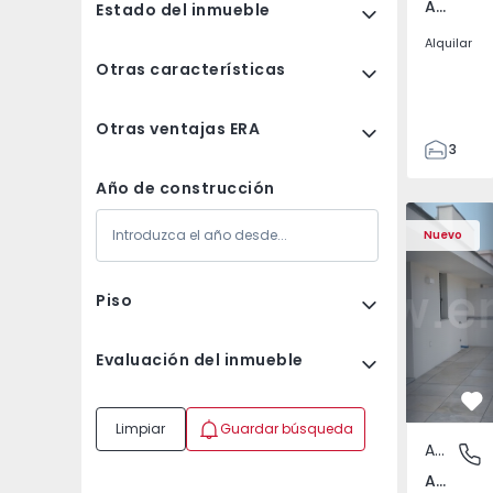
Av. Boavista, Porto
Estado del inmueble
Alquilar
Otras características
Otras ventajas ERA
3
2
Año de construcción
132
Apartamento T2 Porto,
Apartament
142
Nuevo
2
3
Piso
Evaluación del inmueble
Fa
Limpiar
Guardar búsqueda
Apartamento
Av. Boav
Av. Boavista, Porto