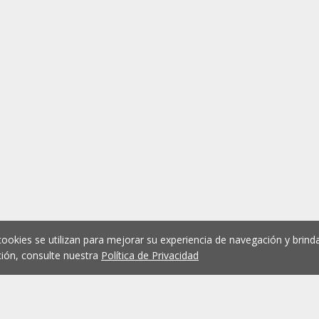
cookies se utilizan para mejorar su experiencia de navegación y brinda
ión, consulte nuestra
Política de Privacidad
1
2
3
4
5
...
1073
Anterior
Siguient