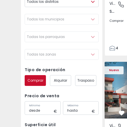
Todos los distritos
Vivienda Pareada
São Joã
São João das Lampas e Terrugem, Lisboa
Todos los municipios
Comprar
Todas las parroquias
4
Todas las zonas
3
135
Vivienda Pareada T4 
Vivienda P
193
Tipo de operación
Nuevo
240
Comprar
Alquilar
Traspaso
2
Precio de venta
Mínimo
Máximo
Fa
Superficie útil
Vivienda Pareada
São Joã