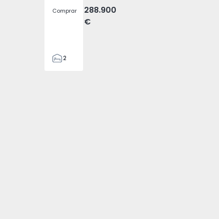
288.900
Comprar
€
2
2
305
305
2