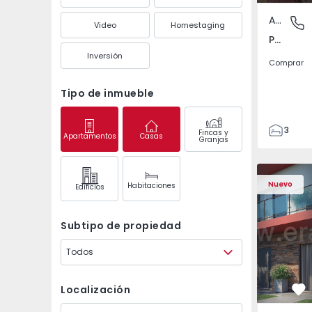
Apartamento
Pedrouç
Video
Homestaging
Pedrouços, Porto
Inversión
Comprar
Tipo de inmueble
3
Fincas y
Apartamentos
Casas
Granjas
1
105
122
Nuevo
Habitaciones
Edifícios
1
-1
Subtipo de propiedad
Todos
Localización
Fa