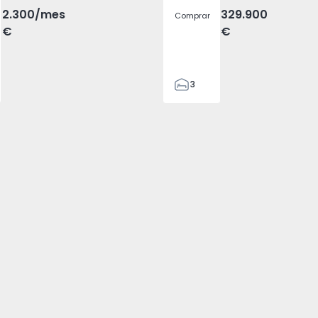
2.300
/mes
329.900
Comprar
€
€
3
2
305
305
2