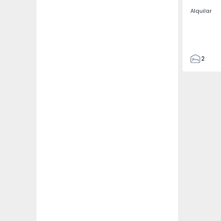
Alquilar
2
2
67
109
2
5