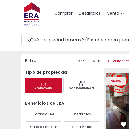
Mapa
Comprar
Desarrollos
Venta
Filtrar
15280
imóveis
Ocultar filt
Tipo de propiedad
Apartamento T3 Maia,
Apartament
Nuevo
Residencial
Não Residencial
Beneficios de ERA
Garantía ERA
Desarrollos
Casa a estrenar
Visita Virtual
Fa