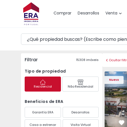
Mapa
Comprar
Desarrollos
Venta
Filtrar
15308
imóveis
Ocultar filt
Tipo de propiedad
Vivienda Pareada T4 
Vivienda P
Nuevo
Residencial
Não Residencial
Beneficios de ERA
Garantía ERA
Desarrollos
Casa a estrenar
Visita Virtual
Fa