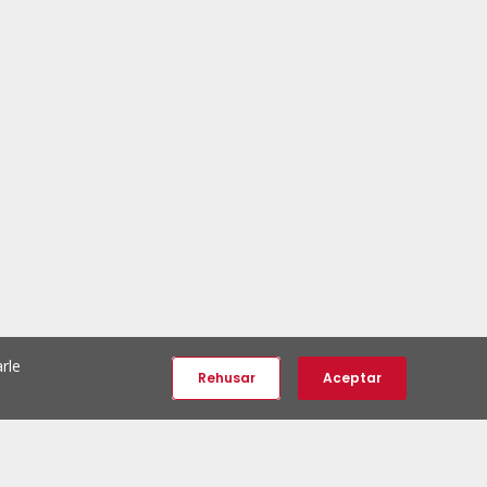
rle
Rehusar
Aceptar
e