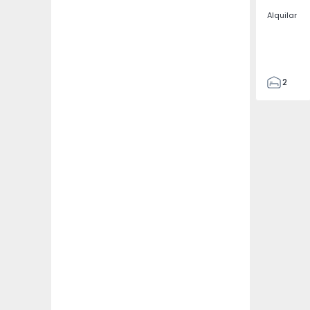
Alquilar
2
3
108
109
1