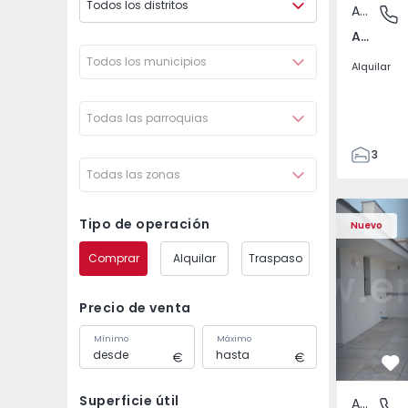
Todos los distritos
Apartamento
Av. Boav
Av. Boavista, Porto
Todos los municipios
Alquilar
Todas las parroquias
3
Todas las zonas
2
132
Apartamento T2 Porto,
Apartament
142
Tipo de operación
Nuevo
2
Comprar
Alquilar
Traspaso
3
Precio de venta
Mínimo
Máximo
Fa
Superficie útil
Apartamento
Av. Boav