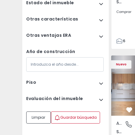
Santa Cristina Couto, Santo Tirso
Estado del inmueble
Comprar
Otras características
Otras ventajas ERA
6
3
Año de construcción
155
Apartamento T2 Sant
Apartamen
155
Nuevo
480
1
Piso
Evaluación del inmueble
Fa
Limpiar
Guardar búsqueda
Apartamento
Santa C
Santa Comba Dão e Couto do Mosteiro, Viseu