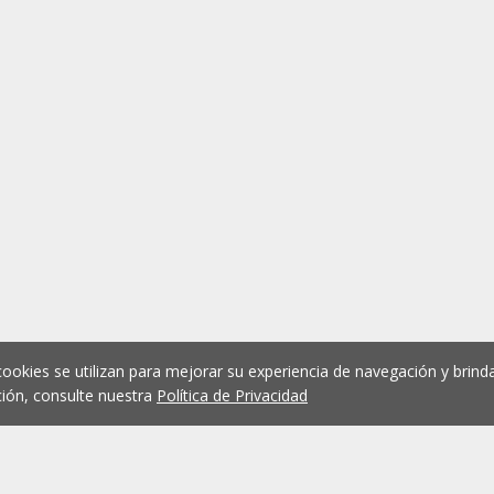
cookies se utilizan para mejorar su experiencia de navegación y brinda
ión, consulte nuestra
Política de Privacidad
1
2
3
4
5
...
1075
Anterior
Siguient