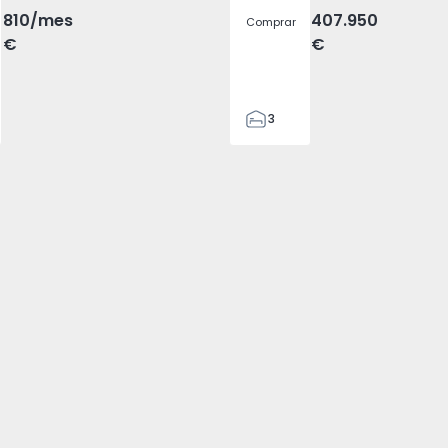
810
/mes
407.950
Comprar
€
€
3
2
305
305
2
1