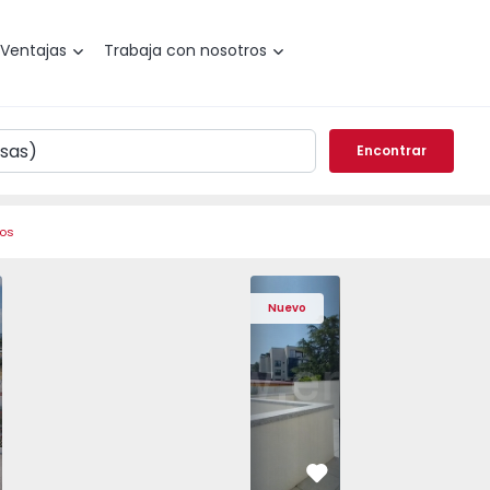
Ventajas
Trabaja con nosotros
Encontrar
ros
com Nova Sintra, São João das Lampas e Terrugem - 152619
areada T4 com Nova Sintra, São João das Lampas e Terruge
Vivienda Pareada T4 com Nova Sintra, São João das Lampas
Vivienda Pareada T4 com Nova Sintra, São João 
Apartamento T2 Porto, Av. Boavista - 15
Vivienda Pareada T4 com Nova Sintra
Apartamento T2 Porto, Av. Bo
Vivienda Pareada T4 com N
Apartamento T2 Por
Vivienda Paread
Apartam
Vivie
Nuevo
vorito
Favorito