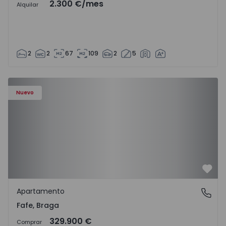
2.300 €
/mes
Alquilar
2
2
67
109
2
5
Nuevo
Favo
Apartamento
Fafe, Braga
Fafe, Braga
329.900 €
Comprar