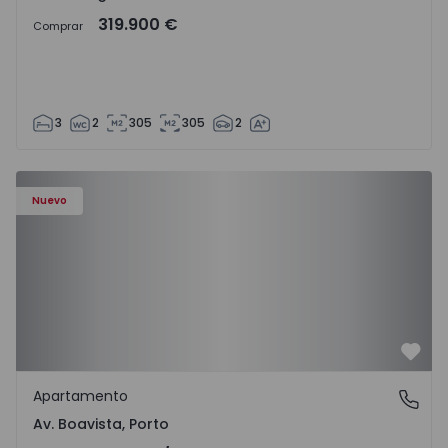
319.900 €
Comprar
3
2
305
305
2
Nuevo
Favo
Apartamento
Av. Boavista, Porto
Av. Boavista, Porto