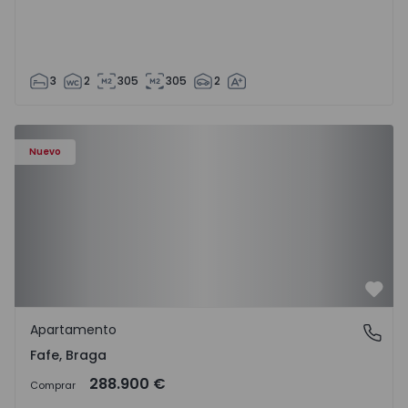
3
2
305
305
2
Nuevo
Favo
Apartamento
Fafe, Braga
Fafe, Braga
288.900 €
Comprar