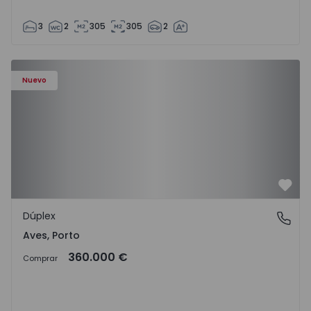
3
2
305
305
2
Nuevo
Favo
Dúplex
Aves, Porto
Aves, Porto
360.000 €
Comprar