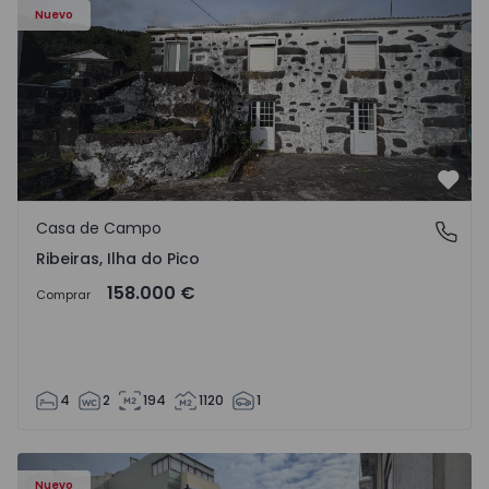
Nuevo
Favo
Casa de Campo
Ribeiras, Ilha do Pico
Ribeiras, Ilha do Pico
158.000 €
Comprar
4
2
194
1120
1
 - 1
Apartamento T2 Lisboa, Campo de Ourique - 1574913 - 2
Ap
Nuevo