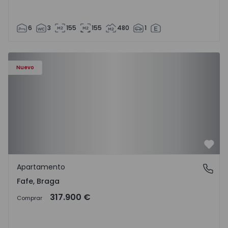
6
3
155
155
480
1
Nuevo
Favo
Apartamento
Fafe, Braga
Fafe, Braga
317.900 €
Comprar