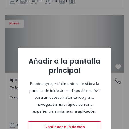
2
3
108
109
1
Nuevo
Añadir a la pantalla
principal
Favo
Apartamento
Fafe, Braga
Puede agregar fácilmente este sitio a la
Fafe, Braga
pantalla de inicio de su dispositivo móvil
407.950 €
para un acceso instantáneo y una
Comprar
navegación más rápida con una
experiencia similar a una aplicación.
3
2
305
305
2
1
Continuar al sitio web