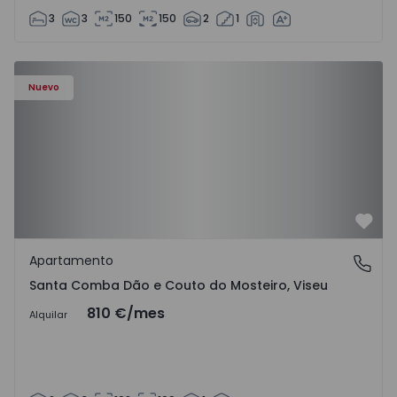
3
3
150
150
2
1
Nuevo
Favo
Apartamento
Santa Comba Dão e Couto do Mosteiro, Viseu
Santa Comba Dão e Couto do Mosteiro, Viseu
810 €
/mes
Alquilar