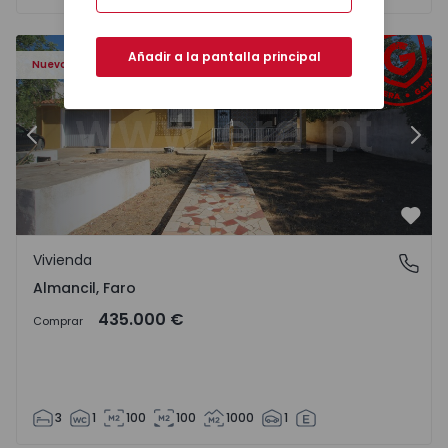
Añadir a la pantalla principal
Nuevo
Anterior
Sigu
Favo
Vivienda
Almancil, Faro
Almancil, Faro
435.000 €
Comprar
3
1
100
100
1000
1