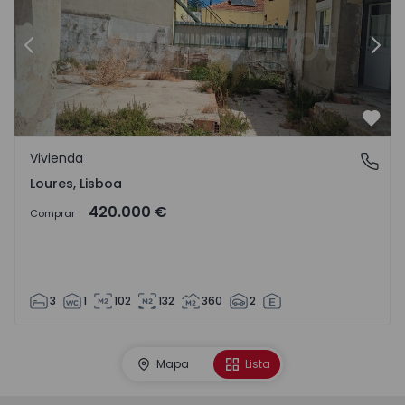
Anterior
Sigu
Favo
Vivienda
Loures, Lisboa
Loures, Lisboa
420.000 €
Comprar
3
1
102
132
360
2
Mapa
Lista