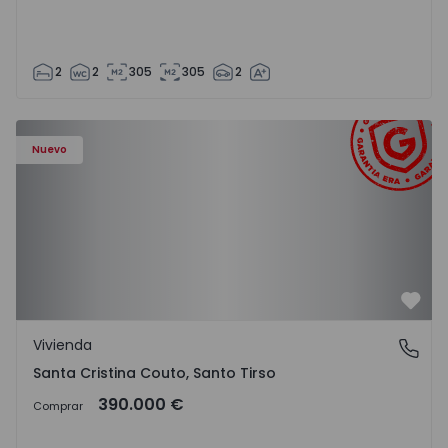
2
2
305
305
2
Nuevo
Favo
Vivienda
Santa Cristina Couto, Santo Tirso
Santa Cristina Couto, Santo Tirso
390.000 €
Comprar