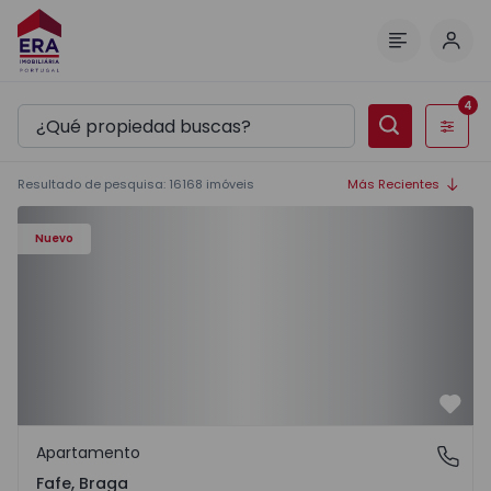
Inici
Menú
4
Filtros
Resultado de pesquisa
:
16168
imóveis
Más Recientes
Nuevo
Favo
Apartamento
Fafe, Braga
Fafe, Braga