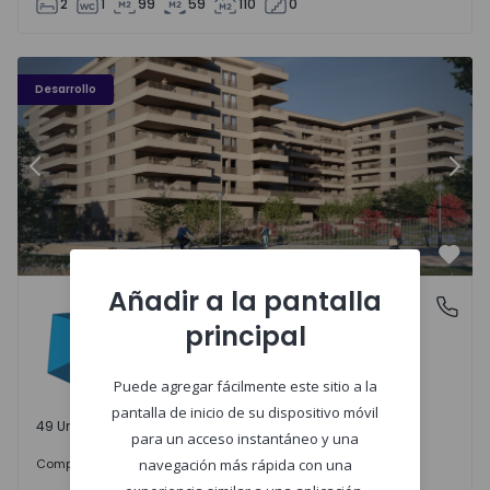
2
1
99
59
110
0
PLENO JARDIM - 3
P
Desarrollo
Anterior
Sigu
Favo
Añadir a la pantalla
PLENO JARDIM
Águas Santas, Porto
principal
Águas Santas, Porto
Puede agregar fácilmente este sitio a la
pantalla de inicio de su dispositivo móvil
49 Unidades disponibles
para un acceso instantáneo y una
242.000 €
Comprar
desde
navegación más rápida con una