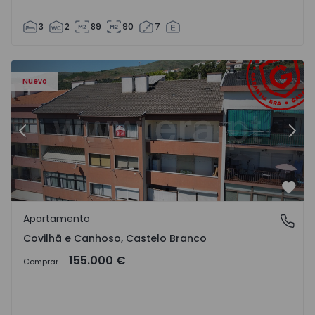
3
2
89
90
7
 - 18
Apartamento T2 Covilhã, Covilhã e Canhoso - 1497806 - 1
Ap
Nuevo
Anterior
Sigu
Favo
Apartamento
Covilhã e Canhoso, Castelo Branco
Covilhã e Canhoso, Castelo Branco
155.000 €
Comprar