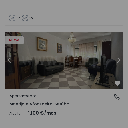
72
85
603 - 1
Apartamento T2 Montijo, Montijo e Afonsoeiro - 1575603 
Ap
Nuevo
Anterior
Sigu
Favo
Apartamento
Montijo e Afonsoeiro, Setúbal
Montijo e Afonsoeiro, Setúbal
1.100 €
/mes
Alquilar