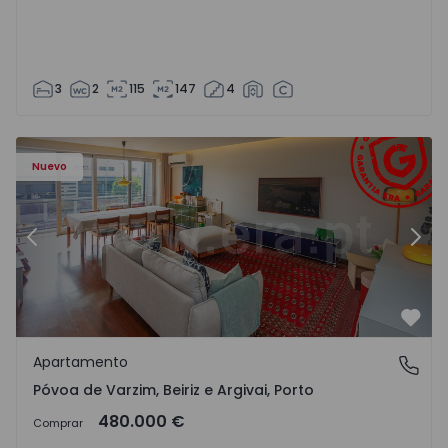
3
2
115
147
4
riz e Argivai - 1574602 - 20
Apartamento T3 Póvoa de Varzim, Póvoa de Varzim, Beiriz 
Ap
Nuevo
Anterior
Sigu
Favo
Apartamento
Póvoa de Varzim, Beiriz e Argivai, Porto
Póvoa de Varzim, Beiriz e Argivai, Porto
480.000 €
Comprar