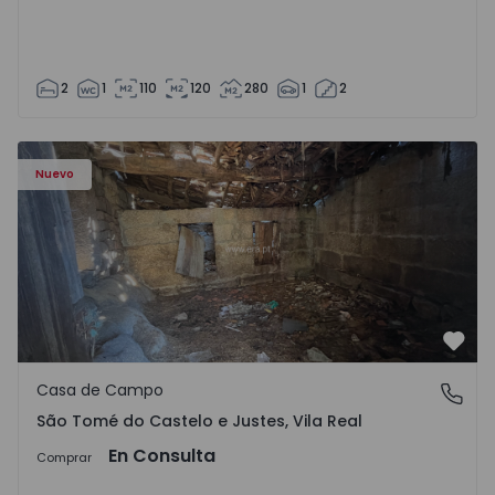
2
1
110
120
280
1
2
Casa Vila Real, São Tomé do Castelo e Justes - 1575189 - 1
Nuevo
Favo
Casa de Campo
São Tomé do Castelo e Justes, Vila Real
São Tomé do Castelo e Justes, Vila Real
En Consulta
Comprar