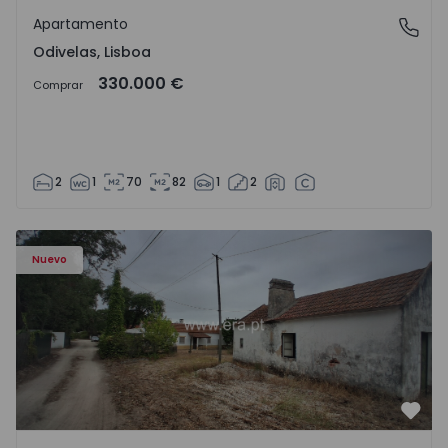
Apartamento
Odivelas, Lisboa
Odivelas, Lisboa
330.000 €
Comprar
2
1
70
82
1
2
Apartamento T3 Salvaterra de Magos, Marinhais - 157486
Nuevo
Favo