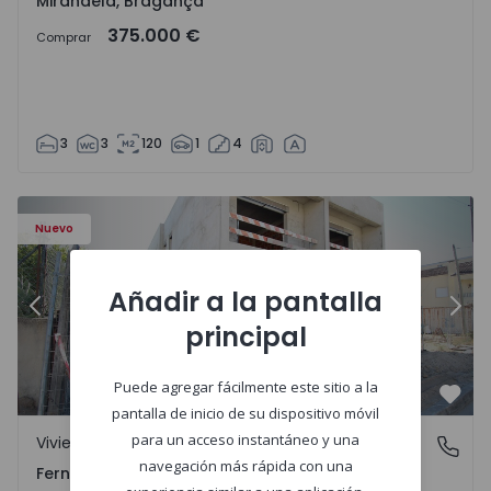
Mirandela, Bragança
375.000 €
Comprar
3
3
120
1
4
- 2
Vivienda Pareada T3 Seixal, Pinhal General - 1575229 - 1
Vi
Nuevo
Añadir a la pantalla
Anterior
Sigu
principal
Puede agregar fácilmente este sitio a la
Favo
pantalla de inicio de su dispositivo móvil
para un acceso instantáneo y una
Vivienda Pareada
Fernão Ferro, Setúbal
navegación más rápida con una
Fernão Ferro, Setúbal