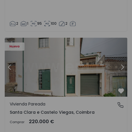
2
1
95
100
2
Nuevo
Anterior
Sigu
Favo
Vivienda Pareada
Santa Clara e Castelo Viegas, Coimbra
Santa Clara e Castelo Viegas, Coimbra
220.000 €
Comprar