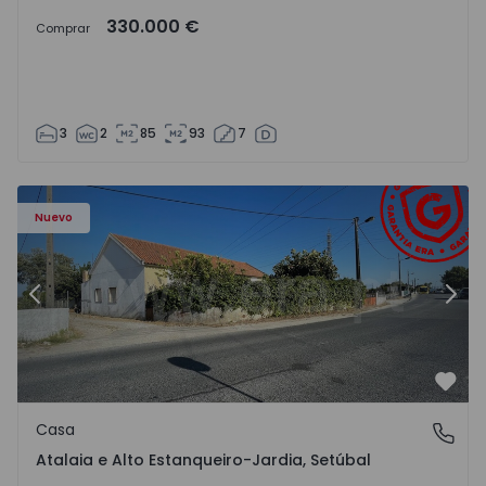
330.000 €
Comprar
3
2
85
93
7
568602 - 20
Casa T2 Montijo, Atalaia e Alto Estanqueiro-Jardia - 15686
Ca
Nuevo
Anterior
Sigu
Favo
Casa
Atalaia e Alto Estanqueiro-Jardia, Setúbal
Atalaia e Alto Estanqueiro-Jardia, Setúbal