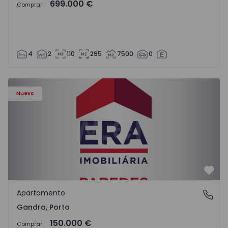
699.000 €
Comprar
4
2
110
295
7500
0
Apartamento T0 Paredes, Gandra - 1575265 - 1
Nuevo
Favo
Apartamento
Gandra, Porto
Gandra, Porto
150.000 €
Comprar