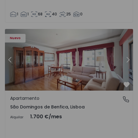
1
1
68
40
25
0
Nuevo
Anterior
Sigu
Favo
Apartamento
São Domingos de Benfica, Lisboa
São Domingos de Benfica, Lisboa
1.700 €
/mes
Alquilar